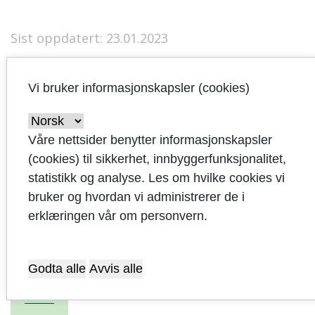
Sist oppdatert: 23.01.2023
Vi bruker informasjonskapsler (cookies)
Våre nettsider benytter informasjonskapsler
(cookies) til sikkerhet, innbyggerfunksjonalitet,
Årsrapport
statistikk og analyse. Les om hvilke cookies vi
2019
bruker og hvordan vi administrerer de i
erklæringen vår om personvern.
Innledning
Samfunns- og
Godta alle
Avvis alle
utviklingsresultat