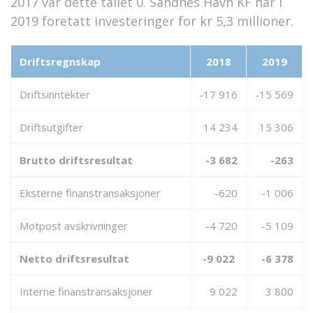
2017 var dette tallet 0. Sandnes Havn KF har i
2019 foretatt investeringer for kr 5,3 millioner.
Driftsregnskap
2018
2019
Driftsinntekter
-17 916
-15 569
Driftsutgifter
14 234
15 306
Brutto driftsresultat
-3 682
-263
Eksterne finanstransaksjoner
-620
-1 006
Motpost avskrivninger
-4 720
-5 109
Netto driftsresultat
-9 022
-6 378
Interne finanstransaksjoner
9 022
3 800