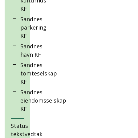
kulturhus
KF
Sandnes
parkering
KF
Sandnes
havn KF
Sandnes
tomteselskap
KF
Sandnes
eiendomsselskap
KF
Status
tekstvedtak