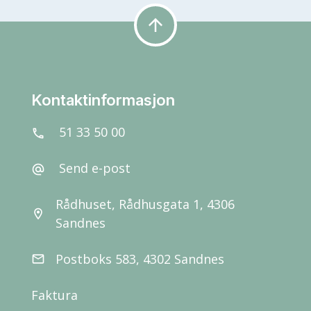
arrow_upward
Kontaktinformasjon
51 33 50 00
call
Send e-post
alternate_email
Rådhuset, Rådhusgata 1, 4306
location_on
Sandnes
Postboks 583, 4302 Sandnes
email
Faktura