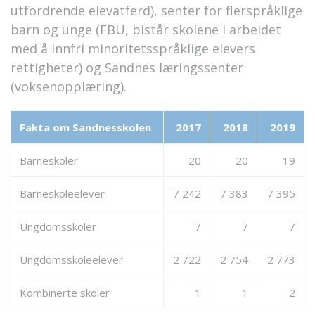
utfordrende elevatferd), senter for flerspråklige
barn og unge (FBU, bistår skolene i arbeidet
med å innfri minoritetsspråklige elevers
rettigheter) og Sandnes læringssenter
(voksenopplæring).
Fakta om Sandnesskolen
2017
2018
2019
Barneskoler
20
20
19
Barneskoleelever
7 242
7 383
7 395
Ungdomsskoler
7
7
7
Ungdomsskoleelever
2 722
2 754
2 773
Kombinerte skoler
1
1
2