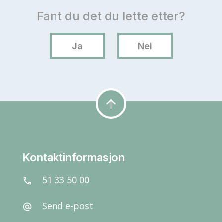
arrow_upward
Kontaktinformasjon
51 33 50 00
call
Send e-post
alternate_email