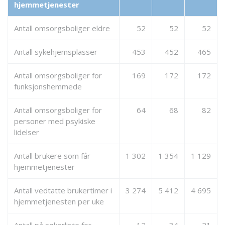
hjemmetjenester
Antall omsorgsboliger eldre
52
52
52
Antall sykehjemsplasser
453
452
465
Antall omsorgsboliger for
169
172
172
funksjonshemmede
Antall omsorgsboliger for
64
68
82
personer med psykiske
lidelser
Antall brukere som får
1 302
1 354
1 129
hjemmetjenester
Antall vedtatte brukertimer i
3 274
5 412
4 695
hjemmetjenesten per uke