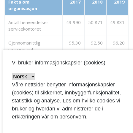
Fakta om
2017
2018
2019
organisasjon
Antall henvendelser
43 990
50 871
49 831
servicekontoret
Gjennomsnittlig
95,30
92,50
96,20
svarprosent
servicekontoret
Vi bruker informasjonskapsler (cookies)
Antall lærlinger
103
120
138
Våre nettsider benytter informasjonskapsler
(cookies) til sikkerhet, innbyggerfunksjonalitet,
Økonomi
statistikk og analyse. Les om hvilke cookies vi
bruker og hvordan vi administrerer de i
Økonomi består av Sandnes kemnerkontor
erklæringen vår om personvern.
samt enhetene budsjett og analyse,
anskaffelser, lønn og regnskap. Økonomi skal gi