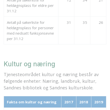
Antall på søkerliste for
12
34
21
heldøgnsplass for eldre per
31.12
Antall på søkerliste for
31
35
26
heldøgnsplass for personer
med nedsatt funksjonsevne
per 31.12
Kultur og næring
Tjenesteområdet kultur og næring består av
følgende enheter: Næring, landbruk, kultur,
Sandnes bibliotek og Sandnes kulturskole.
Fakta om kultur og næring
2017
2018
2019