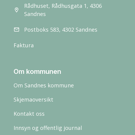
Rådhuset, Rådhusgata 1, 4306
location_on
Sandnes
Postboks 583, 4302 Sandnes
email
Faktura
Om kommunen
Om Sandnes kommune
Skjemaoversikt
Kontakt oss
Innsyn og offentlig journal