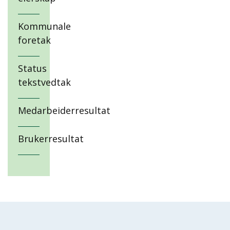
Kommunale
foretak
Status
tekstvedtak
Medarbeiderresultat
Brukerresultat