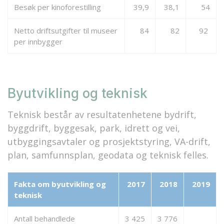
Besøk per kinoforestilling
39,9
38,1
54
Netto driftsutgifter til museer
84
82
92
per innbygger
Byutvikling og teknisk
Teknisk består av resultatenhetene bydrift,
byggdrift, byggesak, park, idrett og vei,
utbyggingsavtaler og prosjektstyring, VA-drift,
plan, samfunnsplan, geodata og teknisk felles.
Fakta om byutvikling og
2017
2018
2019
teknisk
Antall behandlede
3 425
3 776