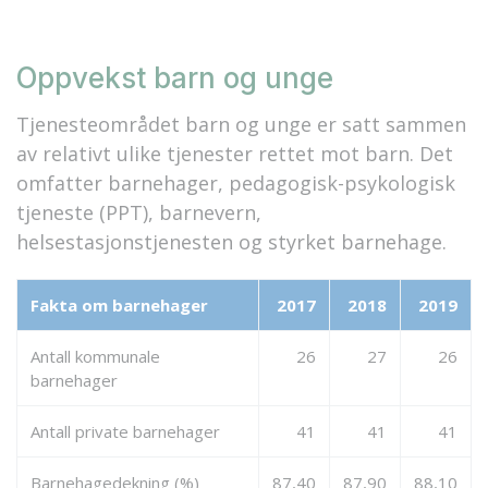
Oppvekst barn og unge
Tjenesteområdet barn og unge er satt sammen
av relativt ulike tjenester rettet mot barn. Det
omfatter barnehager, pedagogisk-psykologisk
tjeneste (PPT), barnevern,
helsestasjonstjenesten og styrket barnehage.
Fakta om barnehager
2017
2018
2019
Antall kommunale
26
27
26
barnehager
Antall private barnehager
41
41
41
Barnehagedekning (%)
87,40
87,90
88,10