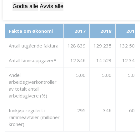
støttetjenester til alle enhetene i kommunen i
Godta alle
Avvis alle
form av administrative oppgaver og rådgivning.
Fakta om økonomi
2017
2018
2019
Antall utgående faktura
128 839
129 235
132 506
Antall lønnsoppgaver*
12 846
14 523
12 345
Andel
5,00
5,00
5,00
arbeidsgiverkontroller
av totalt antall
arbeidsgivere (%)
Innkjøp regulert i
295
346
600
rammeavtaler (millioner
kroner)