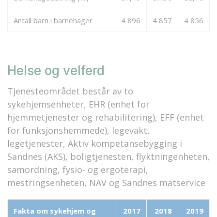
Antall barn i barnehager
4 896
4 857
4 856
Helse og velferd
Tjenesteområdet består av to
sykehjemsenheter, EHR (enhet for
hjemmetjenester og rehabilitering), EFF (enhet
for funksjonshemmede), legevakt,
legetjenester, Aktiv kompetansebygging i
Sandnes (AKS), boligtjenesten, flyktningenheten,
samordning, fysio- og ergoterapi,
mestringsenheten, NAV og Sandnes matservice
Fakta om sykehjem og
2017
2018
2019