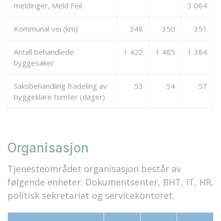
meldinger, Meld Feil
3 064
Kommunal vei (km)
348
350
351
Antall behandlede
1 422
1 485
1 384
byggesaker
Saksbehandling fradeling av
53
54
57
byggeklare tomter (dager)
Organisasjon
Tjenesteområdet organisasjon består av
følgende enheter: Dokumentsenter, BHT, IT, HR,
politisk sekretariat og servicekontoret.