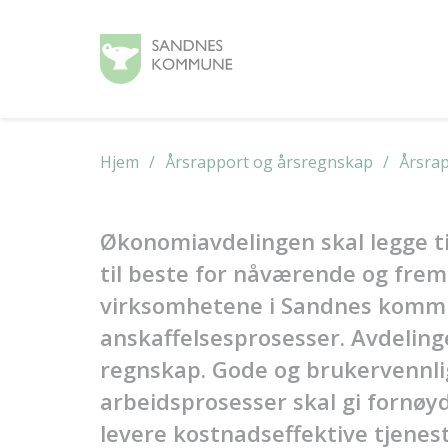
Hjem
Årsrapport og årsregnskap
Årsra
Økonomiavdelingen skal legge ti
til beste for nåværende og fremt
virksomhetene i Sandnes kommun
anskaffelsesprosesser. Avdelingen
regnskap. Gode og brukervennlig
arbeidsprosesser skal gi fornø
levere kostnadseffektive tjenest