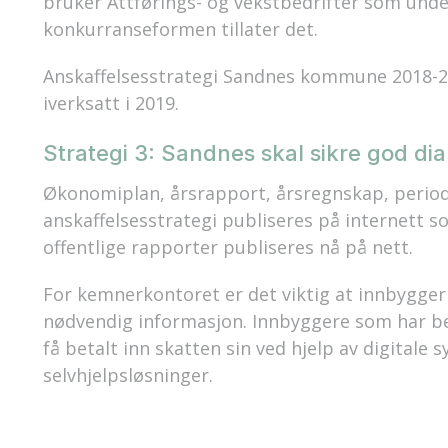
bruker Attførings- og vekstbedrifter som unde
konkurranseformen tillater det.
Anskaffelsesstrategi Sandnes kommune 2018-2
iverksatt i 2019.
Strategi 3: Sandnes skal sikre god d
Økonomiplan, årsrapport, årsregnskap, period
anskaffelsesstrategi publiseres på internett 
offentlige rapporter publiseres nå på nett.
For kemnerkontoret er det viktig at innbygger
nødvendig informasjon. Innbyggere som har beho
få betalt inn skatten sin ved hjelp av digitale
selvhjelpsløsninger.