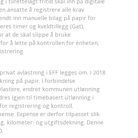
 tilrettelagt fritid skal inn på digitale
en ansatte å registrere alle krav
sendt inn manuelle bilag på papir for
eres timer og kveldtillegg (Gat),
r at de skal slippe å bruke
for å lette på kontrollen for enheten,
istrering.
privat avlastning i EFF legges om. I 2018
kning på papir. I forbindelse
vlastere, endret kommunen utlønning
ndres igjen til timebasert utlønning i
or registrering og kontroll.
ense. Expense er derfor tilpasset slik
egg, kilometer- og utgiftsdekning. Denne
0.