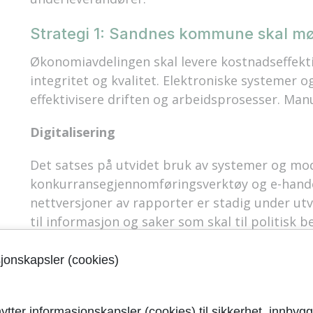
Strategi 1: Sandnes kommune skal mø
Økonomiavdelingen skal levere kostnadseffekti
integritet og kvalitet. Elektroniske systemer og
effektivisere driften og arbeidsprosesser. Manu
Digitalisering
Det satses på utvidet bruk av systemer og mo
konkurransegjennomføringsverktøy og e-handel
nettversjoner av rapporter er stadig under utvi
til informasjon og saker som skal til politisk b
På kommunens intranett legges informasjon ti
sjonskapsler (cookies)
medarbeidere som har behov for informasjon 
Økonomireglementet samt diverse bilagsskjema
intranett. Det er imidlertid ønskelig med bedr
ytter informasjonskapsler (cookies) til sikkerhet, innbygg