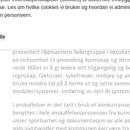
arbeidsdagen enklere for ledere og andre med
yse. Les om hvilke cookies vi bruker og hvordan vi adminis
kommunens intranettside med oppgaveliste s
m personvern.
en løsning. Alternativt kan et nytt og utvidet 
I 2019 ble det vedtatt, i forbindelse med
HØP 2
lle
Business Intelligence (BI) verktøy for Sandnes
presentert rådmannens ledergruppe i oktober 2
en virksomhet til anvendelig kunnskap og der
verdi. Målet er å gi ledere lett tilgjengelig o
regnskap, fakturaer, sykefravær, innkjøp og an
bruke mindre tid på å hente ut og sette samme
moduler/systemer. Innføring av nytt BI system 
I anskaffelser er det tatt i bruk et konkurra
benyttes i hele anskaffelsesprosessen fra kunn
sikrer sporbarhet og dokumentasjon av alle akt
som samhandler med kommunen kan være trygg