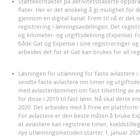
Støttekontakter på aktivitetsbaserte oppdrag i
flater. Her er det ønskelig å gi mulighet for d
gjennom en digital kanal. Frem til nå er det 
registrering i lønningsavdelingen. Det registr
og kilometer- og utgiftsdekning (Expense). Fo
både Gat og Expense i sine registreringer og 
arbeides det for at Gat kan brukes for all reg
Løsningen for utlønning for faste avlastere i 
sendte faste avlastere inn timer og utgiftsde
med avlasterdommen om fast tilsetting av a
for disse i 2019 til fast lønn. Nå skal dette e
2020. Det arbeides med å finne en plattform f
For avlastere er den beste måten å bruke Exp
at avlastere kan registrere timer, kveldstill
nye utlønningsmetoden starter 1. januar 202