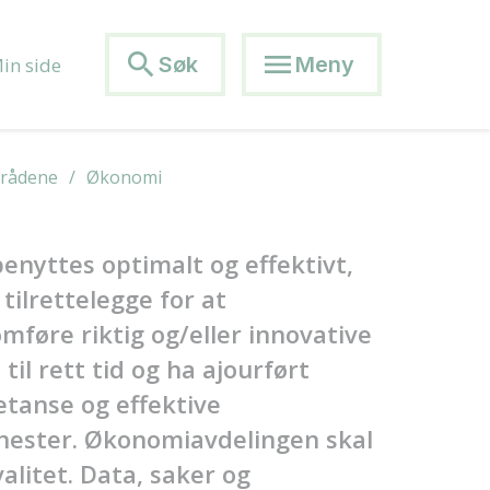
search
menu
Søk
Meny
in side
mrådene
Økonomi
enyttes optimalt og effektivt,
tilrettelegge for at
øre riktig og/eller innovative
il rett tid og ha ajourført
etanse og effektive
enester. Økonomiavdelingen skal
alitet. Data, saker og