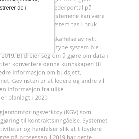
 økonomiansvar. En lederportal på
trerer de i
om er knyttet mot systemene kan være
virksomhetsstyringssystem tas i bruk.
020-2023
, å gå til anskaffelse av nytt
 kommune. Forslag til type system ble
019. BI dreier seg om å gjøre om data i
etter konvertere denne kunnskapen til
g bedre informasjon om budsjett,
net. Gevinsten er at ledere og andre vil
n informasjon fra ulike
er planlagt i 2020.
nsegjennomføringsverktøy (KGV) som
gjøring til kontraktsinngåelse. Systemet
iviteter og hendelser slik at tilbydere
e på prosessen. I 2019 har dette