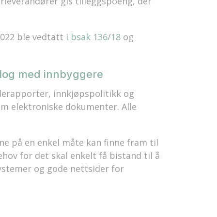
rleverandører gis tilleggspoeng, der
022 ble vedtatt
i bsak 136/18
og
ialog med innbyggere
erapporter, innkjøpspolitikk og
som elektroniske dokumenter. Alle
ne på en enkel måte kan finne fram til
v for det skal enkelt få bistand til å
 systemer og gode nettsider for