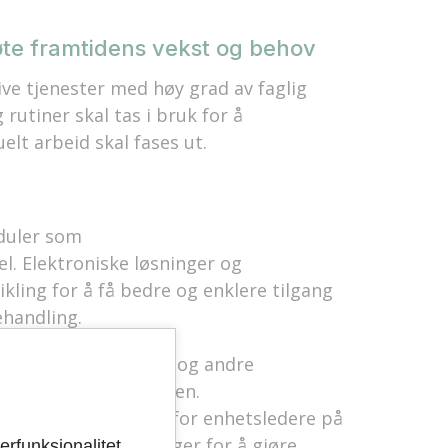
te framtidens vekst og behov
ve tjenester med høy grad av faglig
 rutiner skal tas i bruk for å
elt arbeid skal fases ut.
duler som
. Elektroniske løsninger og
kling for å få bedre og enklere tilgang
ehandling.
l virksomhetsledere og andre
fra økonomiavdelingen.
 er nå tilgjengelig for enhetsledere på
e systemer og løsninger for å gjøre
erfunksjonalitet,