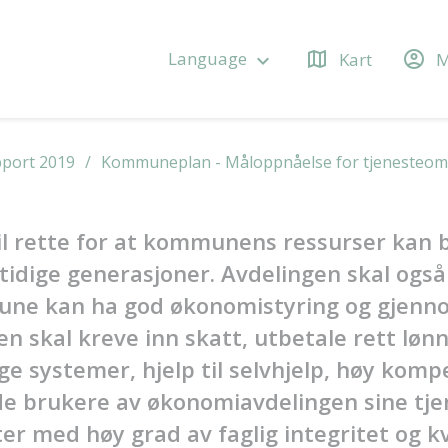
map
account_circle
Language
Kart
M
keyboard_arrow_down
pport 2019
Kommuneplan - Måloppnåelse for tjenesteo
l rette for at kommunens ressurser kan b
idige generasjoner. Avdelingen skal også 
e kan ha god økonomistyring og gjennomf
 skal kreve inn skatt, utbetale rett lønn t
e systemer, hjelp til selvhjelp, høy komp
yde brukere av økonomiavdelingen sine tj
er med høy grad av faglig integritet og kv