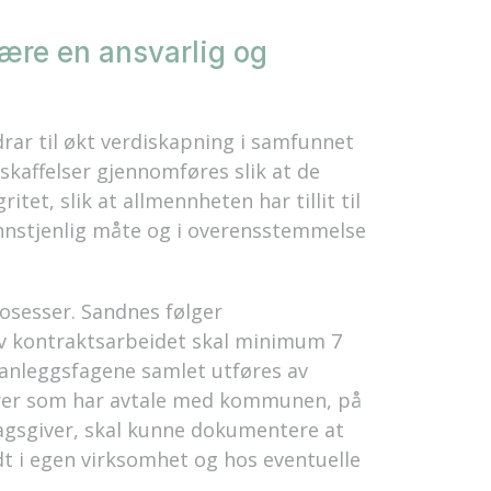
ære en ansvarlig og
ar til økt verdiskapning i samfunnet
skaffelser gjennomføres slik at de
tet, slik at allmennheten har tillit til
nnstjenlig måte og i overensstemmelse
prosesser. Sandnes følger
v kontraktsarbeidet skal minimum 7
 anleggsfagene samlet utføres av
ndører som har avtale med kommunen, på
ragsgiver, skal kunne dokumentere at
ldt i egen virksomhet og hos eventuelle