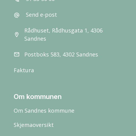
Send e-post
alternate_email
Rådhuset, Rådhusgata 1, 4306
location_on
Sandnes
Postboks 583, 4302 Sandnes
email
Faktura
Om kommunen
Om Sandnes kommune
Skjemaoversikt