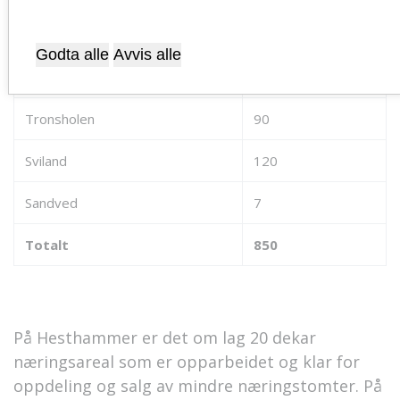
Sørbø Hove
60
Godta alle
Avvis alle
Øygarden
44
Tronsholen
90
Sviland
120
Sandved
7
Totalt
850
På Hesthammer er det om lag 20 dekar
næringsareal som er opparbeidet og klar for
oppdeling og salg av mindre næringstomter. På