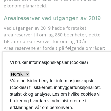
økonomiplanarbeid.
Arealreserver ved utgangen av 2019
Ved utgangen av 2019 hadde foretaket
arealreserver til om lag 850 boenheter, dette
tilsvarer arealreserver for om lag 10 år.
Arealreservene er fordelt på følgende områder:
Vi bruker informasjonskapsler (cookies)
Område
Antall
Kleivane
190
Våre nettsider benytter informasjonskapsler
Hommersåk
250
(cookies) til sikkerhet, innbyggerfunksjonalitet,
statistikk og analyse. Les om hvilke cookies vi
Høle
53
bruker og hvordan vi administrerer de i
erklæringen vår om personvern.
Bogafjell
36