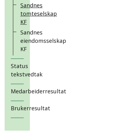
Sandnes
tomteselskap
KF
Sandnes
eiendomsselskap
KF
Status
tekstvedtak
Medarbeiderresultat
Brukerresultat