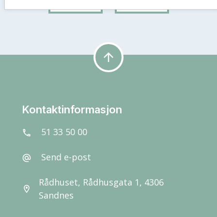
arrow_upward
Kontaktinformasjon
51 33 50 00
call
Send e-post
alternate_email
Rådhuset, Rådhusgata 1, 4306
location_on
Sandnes