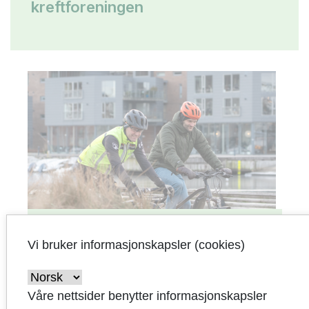
kreftforeningen
Vi bruker informasjonskapsler (cookies)
Sitt mindre - lev mer i februar
Våre nettsider benytter informasjonskapsler