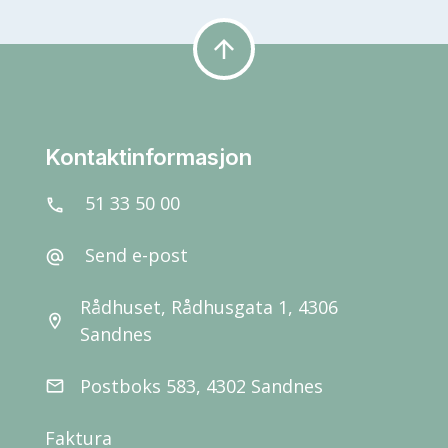
arrow_upward
Kontaktinformasjon
51 33 50 00
call
Send e-post
alternate_email
Rådhuset, Rådhusgata 1, 4306
location_on
Sandnes
Postboks 583, 4302 Sandnes
email
Faktura