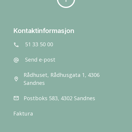
Kontaktinformasjon
51 33 50 00
call
Send e-post
alternate_email
Rådhuset, Rådhusgata 1, 4306
location_on
Sandnes
Postboks 583, 4302 Sandnes
email
Faktura