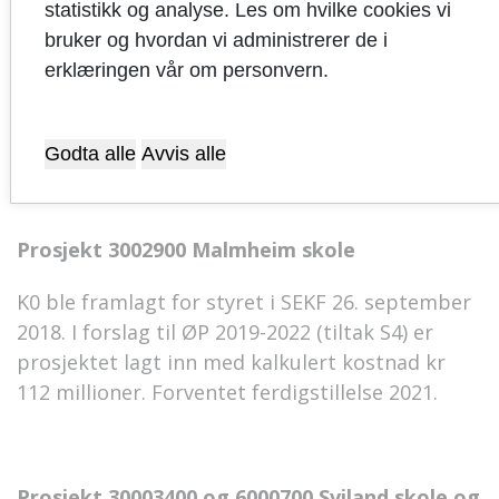
statistikk og analyse. Les om hvilke cookies vi
med ØP 2018-2021. Prosjektet skal
bruker og hvordan vi administrerer de i
gjennomføres som modifisert totalentreprise.
erklæringen vår om personvern.
Skolen skal stå ferdig til skolestart i august
2020. Hovedfremdriftsplan vil bli utarbeidet i
forbindelse med utarbeidelse av kontrakt.
Godta alle
Avvis alle
Prosjekt 3002900 Malmheim skole
K0 ble framlagt for styret i SEKF 26. september
2018. I forslag til ØP 2019-2022 (tiltak S4) er
prosjektet lagt inn med kalkulert kostnad kr
112 millioner. Forventet ferdigstillelse 2021.
Prosjekt 30003400 og 6000700 Sviland skole og