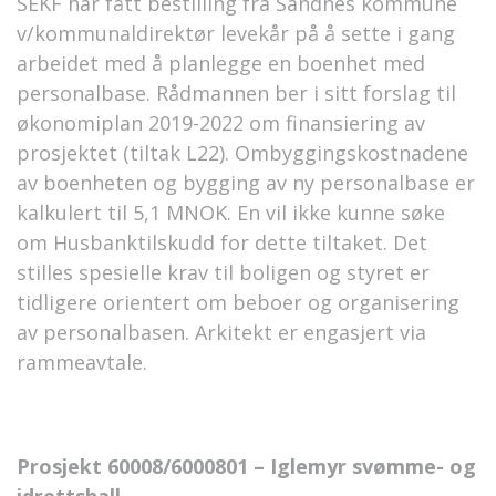
SEKF har fått bestilling fra Sandnes kommune
v/kommunaldirektør levekår på å sette i gang
arbeidet med å planlegge en boenhet med
personalbase. Rådmannen ber i sitt forslag til
økonomiplan 2019-2022 om finansiering av
prosjektet (tiltak L22). Ombyggingskostnadene
av boenheten og bygging av ny personalbase er
kalkulert til 5,1 MNOK. En vil ikke kunne søke
om Husbanktilskudd for dette tiltaket. Det
stilles spesielle krav til boligen og styret er
tidligere orientert om beboer og organisering
av personalbasen. Arkitekt er engasjert via
rammeavtale.
Prosjekt 60008/6000801 – Iglemyr svømme- og