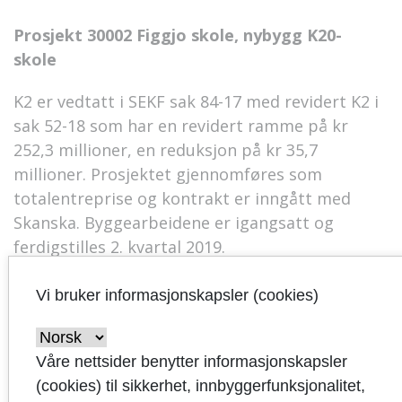
Prosjekt 30002 Figgjo skole, nybygg K20-
skole
K2 er vedtatt i SEKF sak 84-17 med revidert K2 i
sak 52-18 som har en revidert ramme på kr
252,3 millioner, en reduksjon på kr 35,7
millioner. Prosjektet gjennomføres som
totalentreprise og kontrakt er inngått med
Skanska. Byggearbeidene er igangsatt og
ferdigstilles 2. kvartal 2019.
Vi bruker informasjonskapsler (cookies)
Prosjekt 30009 Ny U18-skole Bogafjell
Våre nettsider benytter informasjonskapsler
K2 framlagt for styret i SEKF 22. august 2018,
(cookies) til sikkerhet, innbyggerfunksjonalitet,
med kostnad kr 268 millioner, som er i samsvar