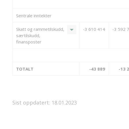
Sentrale inntekter
arrow_drop_down
Skatt og rammetilskudd,
-3 610 414
-3 592 
særtilskudd,
finansposter
TOTALT
-43 889
-13 
Sist oppdatert: 18.01.2023