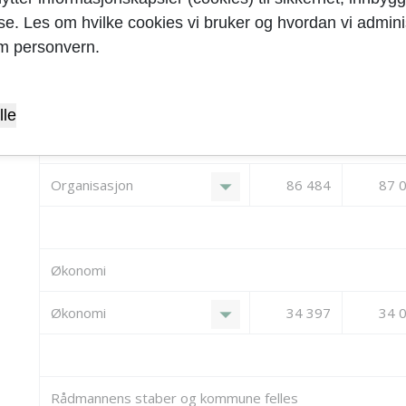
yse. Les om hvilke cookies vi bruker og hvordan vi adminis
Sum Teknisk
-5 250
-4 
m personvern.
lle
Organisasjon
arrow_drop_down
Organisasjon
86 484
87 
Økonomi
arrow_drop_down
Økonomi
34 397
34 
Rådmannens staber og kommune felles