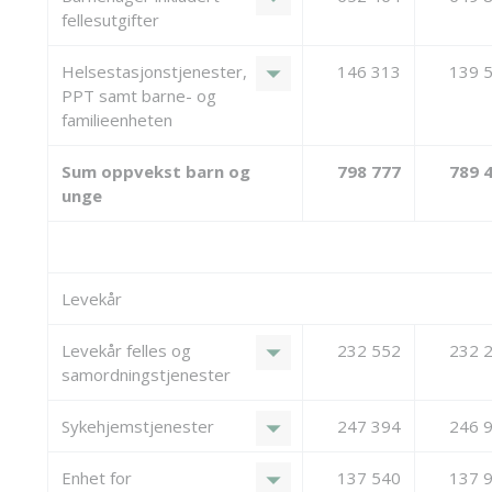
fellesutgifter
arrow_drop_down
Helsestasjonstjenester,
146 313
139 
PPT samt barne- og
familieenheten
Sum oppvekst barn og
798 777
789 
unge
Levekår
arrow_drop_down
Levekår felles og
232 552
232 
samordningstjenester
arrow_drop_down
Sykehjemstjenester
247 394
246 
arrow_drop_down
Enhet for
137 540
137 