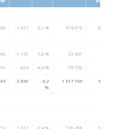
ber
budsjett
100
-1 057
-0,1 %
974 079
847 950
866
-1 163
-7,8 %
23 361
21 219
097
-624
-4,4 %
19 720
12 800
063
-2 845
-0,3
1 017 160
881 969
%
852
2 612
0,4 %
728 288
673 454