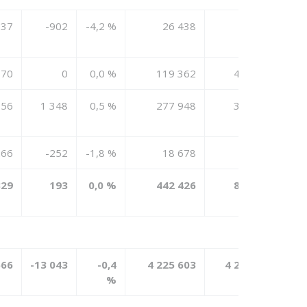
337
-902
-4,2 %
26 438
23 332
770
0
0,0 %
119 362
461 058
956
1 348
0,5 %
277 948
326 185
266
-252
-1,8 %
18 678
19 620
329
193
0,0 %
442 426
830 195
566
-13 043
-0,4
4 225 603
4 243 236
%