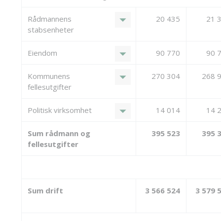
arrow_drop_down
Rådmannens
20 435
21 
stabsenheter
arrow_drop_down
Eiendom
90 770
90 
arrow_drop_down
Kommunens
270 304
268 
fellesutgifter
arrow_drop_down
Politisk virksomhet
14 014
14 
Sum rådmann og
395 523
395 
fellesutgifter
Sum drift
3 566 524
3 579 