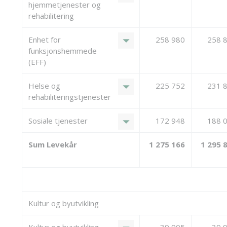
hjemmetjenester og
rehabilitering
arrow_drop_down
Enhet for
258 980
258 
funksjonshemmede
(EFF)
arrow_drop_down
Helse og
225 752
231 
rehabiliteringstjenester
arrow_drop_down
Sosiale tjenester
172 948
188 
Sum Levekår
1 275 166
1 295 
Kultur og byutvikling