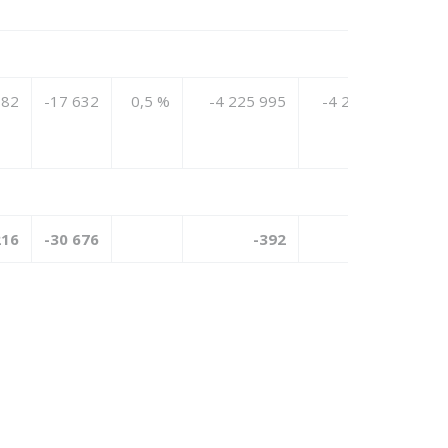
782
-17 632
0,5 %
-4 225 995
-4 243 236
216
-30 676
-392
0