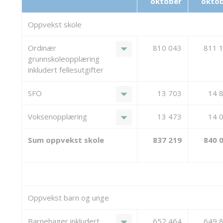
oktober
okto
Oppvekst skole
arrow_drop_down
Ordinær
810 043
811 
grunnskoleopplæring
inkludert fellesutgifter
arrow_drop_down
SFO
13 703
14 
arrow_drop_down
Voksenopplæring
13 473
14 
Sum oppvekst skole
837 219
840 
Oppvekst barn og unge
arrow_drop_down
Barnehager inkludert
652 464
649 