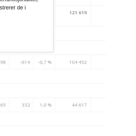
trerer de i
734
-515
10,9
121 619
75 046
%
098
-614
-0,7 %
104 452
95 479
065
332
1,0 %
44 617
43 961