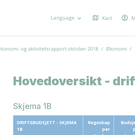
map
account_circle
Language
Kart
M
keyboard_arrow_down
konomi- og aktivitetsrapport oktober 2018
Økonomi
Hovedoversikt - drif
Skjema 1B
DRIFTSBUDSJETT - SKJEMA
Regnskap
Budsj
1B
per