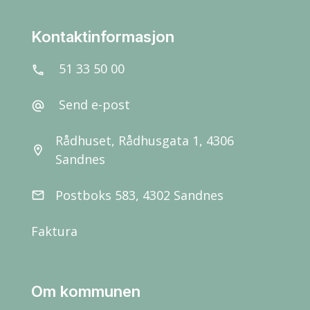
Kontaktinformasjon
51 33 50 00
call
Send e-post
alternate_email
Rådhuset, Rådhusgata 1, 4306
location_on
Sandnes
Postboks 583, 4302 Sandnes
email
Faktura
Om kommunen