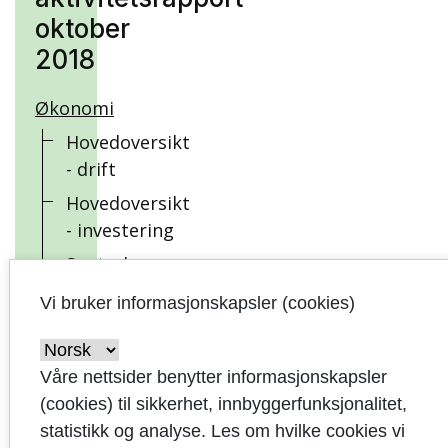
oktober
2018
Økonomi
Hovedoversikt
- drift
Hovedoversikt
- investering
Sentrale
inntekter og
Vi bruker informasjonskapsler (cookies)
finansposter
Sentrale
Våre nettsider benytter informasjonskapsler
aktiviteter
(cookies) til sikkerhet, innbyggerfunksjonalitet,
og
statistikk og analyse. Les om hvilke cookies vi