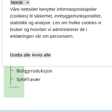
Oppvekst
skole
Våre nettsider benytter informasjonskapsler
(cookies) til sikkerhet, innbyggerfunksjonalitet,
Oppvekst
statistikk og analyse. Les om hvilke cookies vi
barn og
bruker og hvordan vi administrerer de i
unge
erklæringen vår om personvern.
Levekår
Kultur og
byutvikling
Godta alle
Avvis alle
Investering
Boligproduksjon
Sykefravær