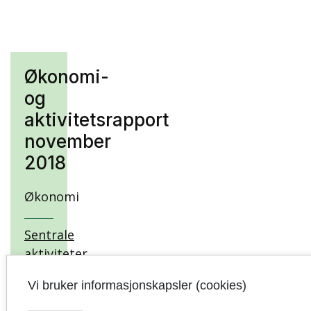
Økonomi-
og
aktivitetsrapport
november
2018
Økonomi
Sentrale
aktiviteter
og
Vi bruker informasjonskapsler (cookies)
nøkkeltall