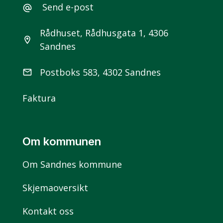
Send e-post
alternate_email
Rådhuset, Rådhusgata 1, 4306
location_on
Sandnes
Postboks 583, 4302 Sandnes
email
Faktura
Om kommunen
Om Sandnes kommune
Skjemaoversikt
Kontakt oss