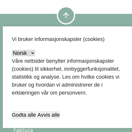
arrow_upward
Vi bruker informasjonskapsler (cookies)
Kontaktinformasjon
51 33 50 00
Våre nettsider benytter informasjonskapsler
call
(cookies) til sikkerhet, innbyggerfunksjonalitet,
Send e-post
alternate_email
statistikk og analyse. Les om hvilke cookies vi
bruker og hvordan vi administrerer de i
Rådhuset, Rådhusgata 1, 4306
erklæringen vår om personvern.
location_on
Sandnes
Postboks 583, 4302 Sandnes
Godta alle
email
Avvis alle
Faktura