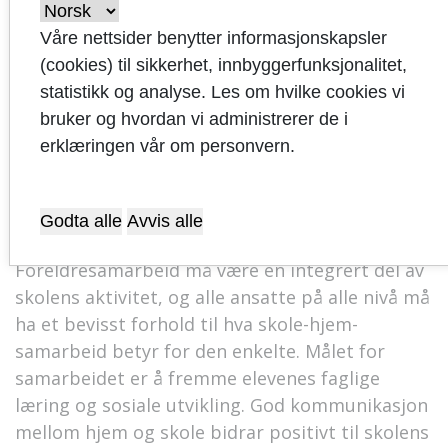
Våre nettsider benytter informasjonskapsler
(cookies) til sikkerhet, innbyggerfunksjonalitet,
Kvalitet i skole-hjem-samarbeid
statistikk og analyse. Les om hvilke cookies vi
bruker og hvordan vi administrerer de i
I Sandnesskolen skal alle:
erklæringen vår om personvern.
ha et godt og inkluderende læringsmiljø
Godta alle
Avvis alle
lykkes i opplæringen og utdanningen
Foreldresamarbeid må være en integrert del av
skolens aktivitet, og alle ansatte på alle nivå må
ha et bevisst forhold til hva skole-hjem-
samarbeid betyr for den enkelte. Målet for
samarbeidet er å fremme elevenes faglige
læring og sosiale utvikling. God kommunikasjon
mellom hjem og skole bidrar positivt til skolens