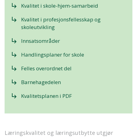
subdirectory_arrow_right
Kvalitet i skole-hjem-samarbeid
subdirectory_arrow_right
Kvalitet i profesjonsfellesskap og
skoleutvikling
subdirectory_arrow_right
Innsatsområder
subdirectory_arrow_right
Handlingsplaner for skole
subdirectory_arrow_right
Felles overordnet del
subdirectory_arrow_right
Barnehagedelen
subdirectory_arrow_right
Kvalitetsplanen i PDF
Læringskvalitet og læringsutbytte utgjør