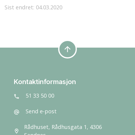
Sist endret: 04.03.2020
arrow_upward
Kontaktinformasjon
51 33 50 00
call
Send e-post
alternate_email
Rådhuset, Rådhusgata 1, 4306
location_on