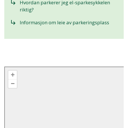
subdirectory_arrow_right
Hvordan parkerer jeg el-sparkesykkelen
riktig?
subdirectory_arrow_right
Informasjon om leie av parkeringsplass