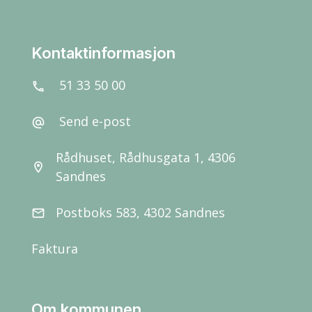
Kontaktinformasjon
51 33 50 00
call
Send e-post
alternate_email
Rådhuset, Rådhusgata 1, 4306
location_on
Sandnes
Postboks 583, 4302 Sandnes
email
Faktura
Om kommunen