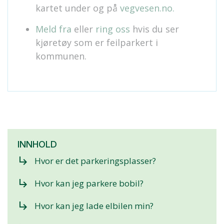
kartet under og på
vegvesen.no.
Meld fra
eller
ring oss
hvis du ser
kjøretøy som er feilparkert i
kommunen.
INNHOLD
subdirectory_arrow_right
Hvor er det parkeringsplasser?
subdirectory_arrow_right
Hvor kan jeg parkere bobil?
subdirectory_arrow_right
Hvor kan jeg lade elbilen min?