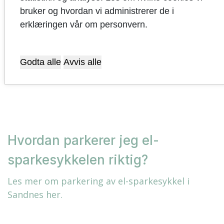
bruker og hvordan vi administrerer de i
erklæringen vår om personvern.
Hvor kan jeg lade elbilen min?
Godta alle
Avvis alle
Se oversikt her.
Hvordan parkerer jeg el-
sparkesykkelen riktig?
Les mer om parkering av el-sparkesykkel i
Sandnes her.