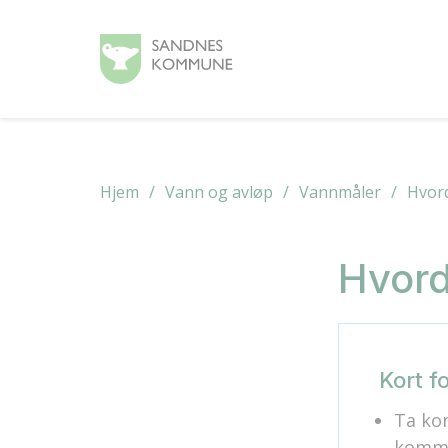
Hjem
Vann og avløp
Vannmåler
Hvord
Hvord
Kort fo
Ta ko
komm