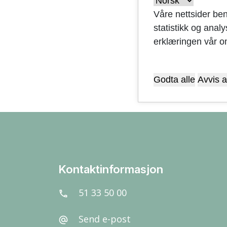
Våre nettsider ben
statistikk og anal
Krav o
erklæringen vår o
Godta alle
Avvis a
Kontaktinformasjon
51 33 50 00
call
Send e-post
alternate_email