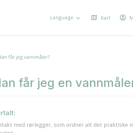
map
account_circle
Language
Kart
M
keyboard_arrow_down
an får jeg vannmåler?
an får jeg en vannmåle
rtalt:
ntakt med rørlegger, som ordner alt det praktiske 
unen.