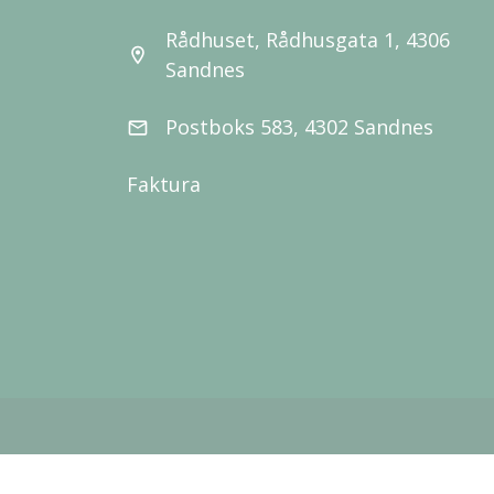
Rådhuset, Rådhusgata 1, 4306
location_on
Sandnes
Postboks 583, 4302 Sandnes
email
Faktura