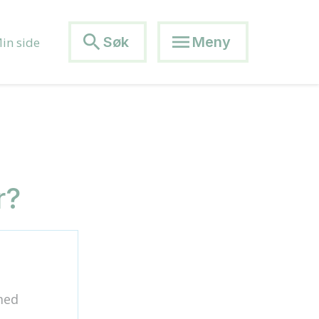
search
menu
Søk
Meny
in side
r?
med