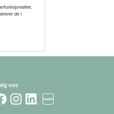
erfunksjonalitet,
trerer de i
ølg oss