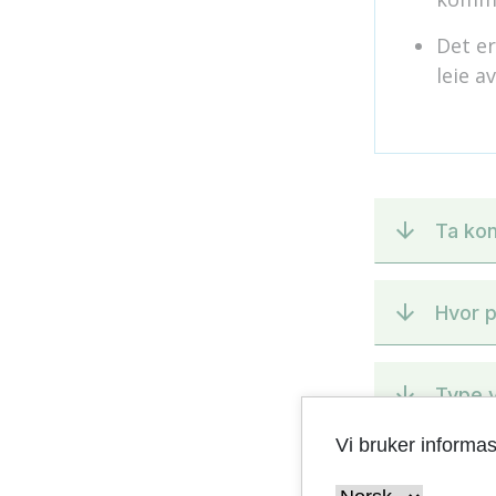
Det e
leie a
Ta kon
Hvor 
Type 
Vi bruker informa
Hvem 