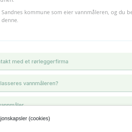
r Sandnes kommune som eier vannmåleren, og du be
v denne.
takt med et rørleggerfirma
plasseres vannmåleren?
vannmåler
sjonskapsler (cookies)
eier vannmåleren?