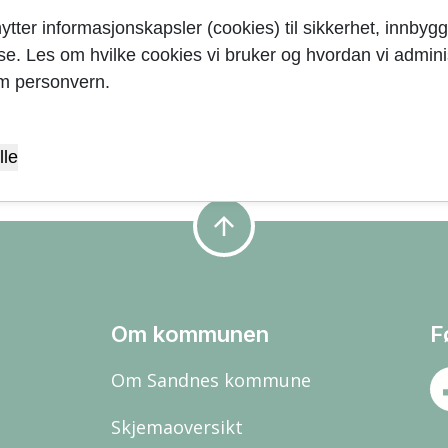
ytter informasjonskapsler (cookies) til sikkerhet, innbygg
yse. Les om hvilke cookies vi bruker og hvordan vi adminis
m tilbakestrømssikring
m personvern.
lle
arrow_upward
Om kommunen
F
Om Sandnes kommune
Skjemaoversikt