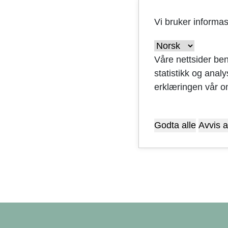
Hvor s
Vi bruker informa
Ekspa
Våre nettsider ben
statistikk og anal
Kontro
erklæringen vår o
Hjemme
Godta alle
Avvis a