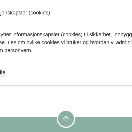
kal tilbakestrømsbeskyttelse monteres?
sjonskapsler (cookies)
nsjonskar
ytter informasjonskapsler (cookies) til sikkerhet, innbygg
yse. Les om hvilke cookies vi bruker og hvordan vi adminis
ll og vedlikehold
m personvern.
l for krav om tilbakestrømssikring
lle
arrow_upward