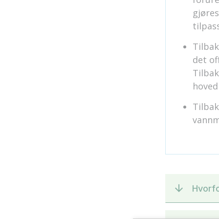
gjøres
tilpas
Tilbak
det of
Tilba
hoved
Tilbak
vannmå
Hvorfo