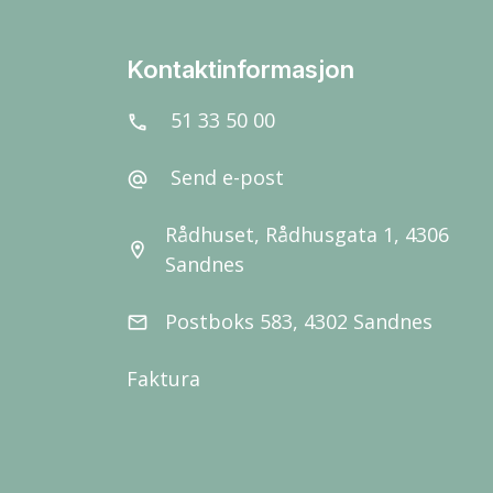
Kontaktinformasjon
51 33 50 00
call
Send e-post
alternate_email
Rådhuset, Rådhusgata 1, 4306
location_on
Sandnes
Postboks 583, 4302 Sandnes
email
Faktura