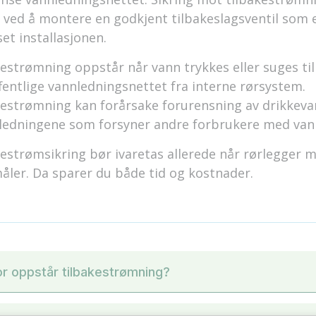
 ved å montere en godkjent tilbakeslagsventil som 
set installasjonen.
estrømning oppstår når vann trykkes eller suges til
fentlige vannledningsnettet fra interne rørsystem.
kestrømning kan forårsake forurensning av drikkeva
ledningene som forsyner andre forbrukere med van
estrømsikring bør ivaretas allerede når rørlegger 
ler. Da sparer du både tid og kostnader.
r oppstår tilbakestrømning?