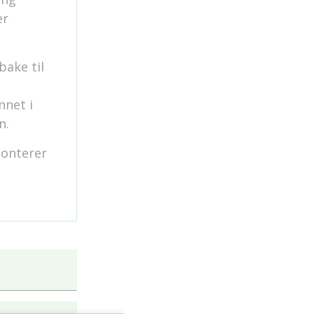
er
bake til
nnet i
n.
monterer