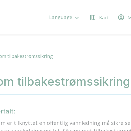
map
account_circle
Language
Kart
M
keyboard_arrow_down
om tilbakestrømssikring
om tilbakestrømssikring
rtalt:
om er tilknyttet en offentlig vannledning må sikre s
ense vannledningsnettet. Sikring mot tilbakestrømn