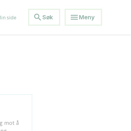
search
menu
Søk
Meny
in side
eg mot å
ing