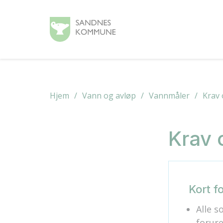
Hjem
Vann og avløp
Vannmåler
Krav 
Krav 
Kort fo
Alle s
forur