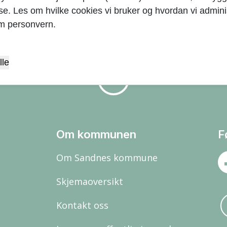
yse. Les om hvilke cookies vi bruker og hvordan vi adminis
m personvern.
lle
arrow_upward
Om kommunen
F
Om Sandnes kommune
Skjemaoversikt
Kontakt oss