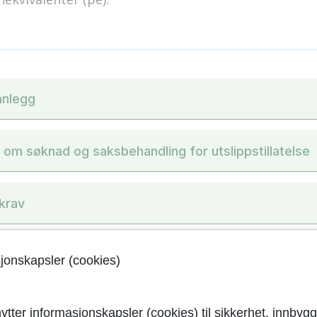
anlegg
 om søknad og saksbehandling for utslippstillatelse
krav
dning og søknadsskjema
sjonskapsler (cookies)
nformasjon
ytter informasjonskapsler (cookies) til sikkerhet, innbygg