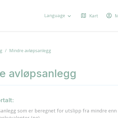
map
account_circle
Language
Kart
M
keyboard_arrow_down
gg
Mindre avløpsanlegg
e avløpsanlegg
rtalt:
sanlegg som er beregnet for utslipp fra mindre enn
ekvivalenter (pe).