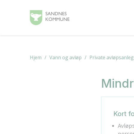
Hjem
Vann og avløp
Private avløpsanle
Mindr
Kort fo
Avløp
person