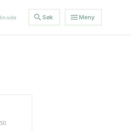
search
menu
Søk
Meny
in side
 50