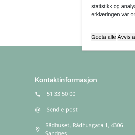
statistikk og anal
erklæringen vår o
Godta alle
Avvis a
Kontaktinformasjon
51 33 50 00
call
Send e-post
alternate_email
Rådhuset, Rådhusgata 1, 4306
location_on
Sandnes