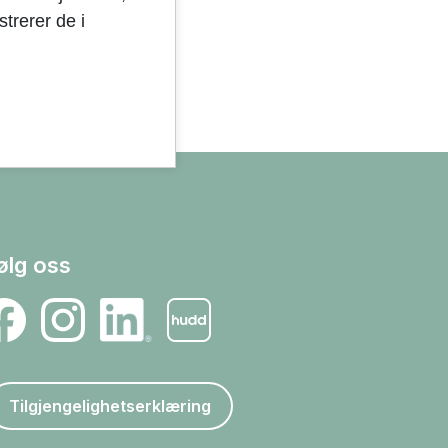
trerer de i
ølg oss
Tilgjengelighetserklæring