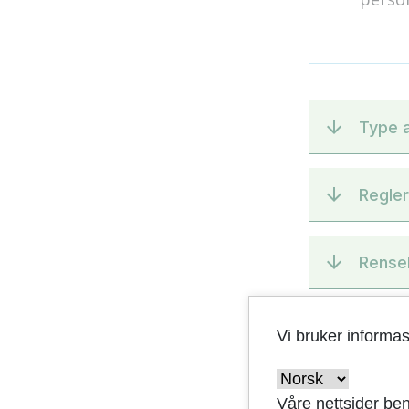
Type 
Regler
Rense
Veile
Vi bruker informa
Mer i
Våre nettsider ben