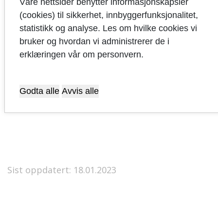
Finansområdet og øvrige inntekter
Våre nettsider benytter informasjonskapsler
(cookies) til sikkerhet, innbyggerfunksjonalitet,
På finansområdet er det per november en
statistikk og analyse. Les om hvilke cookies vi
merinntekt på om lag kr 2,4 millioner knyttet til
bruker og hvordan vi administrerer de i
forsinkelsesrenter og renteinntekter fra
erklæringen vår om personvern.
startlånordningen. I tillegg er det for 2019
mottatt kr 412 000 fra Havbruksfondet.
Integreringstilskuddet er per november kr 1,5
Godta alle
Avvis alle
millioner lavere enn budsjettert.
Sist oppdatert: 18.01.2023