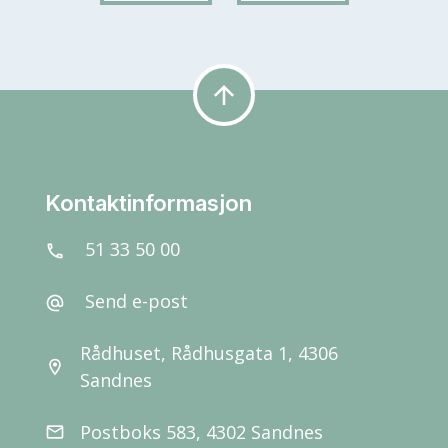
arrow_upward
Kontaktinformasjon
51 33 50 00
call
Send e-post
alternate_email
Rådhuset, Rådhusgata 1, 4306
location_on
Sandnes
Postboks 583, 4302 Sandnes
email