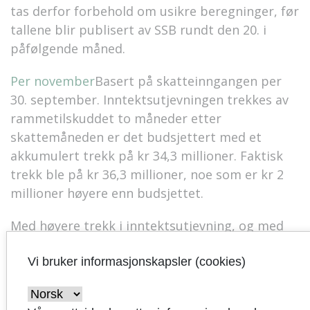
tas derfor forbehold om usikre beregninger, før
tallene blir publisert av SSB rundt den 20. i
påfølgende måned.
Per november
Basert på skatteinngangen per
30. september. Inntektsutjevningen trekkes av
rammetilskuddet to måneder etter
skattemåneden
er det budsjettert med et
akkumulert trekk på kr 34,3 millioner. Faktisk
trekk ble på kr 36,3 millioner, noe som er kr 2
millioner høyere enn budsjettet.
Med høyere trekk i inntektsutjevning, og med
noe lavere skatteinntekter enn budsjettert per
november, er det for de frie inntektene
Vi bruker informasjonskapsler (cookies)
mindreinntekter på om lag kr 2 millioner.