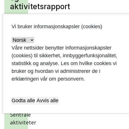
aktivitetsrapport
mars
2019
Vi bruker informasjonskapsler (cookies)
Økonomi
Hovedoversikt
Våre nettsider benytter informasjonskapsler
- drift
(cookies) til sikkerhet, innbyggerfunksjonalitet,
statistikk og analyse. Les om hvilke cookies vi
Hovedoversikt
bruker og hvordan vi administrerer de i
- investering
erklæringen vår om personvern.
Sentrale
inntekter og
finansposter
Godta alle
Avvis alle
Sentrale
aktiviteter