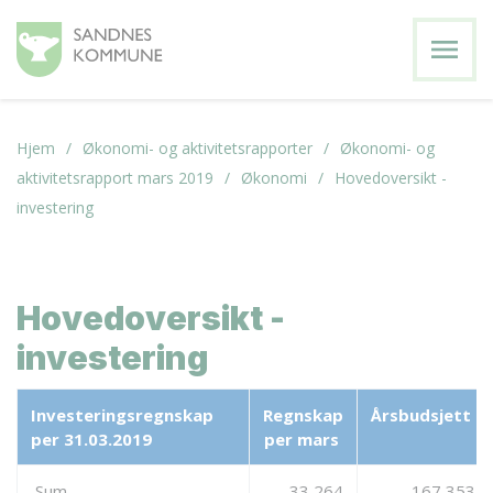
menu
Hjem
Økonomi- og aktivitetsrapporter
Økonomi- og
aktivitetsrapport mars 2019
Økonomi
Hovedoversikt -
investering
Hovedoversikt -
investering
Investeringsregnskap
Regnskap
Årsbudsjett
per 31.03.2019
per mars
Sum
33 264
167 353