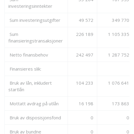
investeringsinntekter
Sum investeringsutgifter
49 572
349 770
Sum
226 189
1 105 335
finansieringstransaksjoner
Netto finansbehov
242 497
1 287 752
Finansieres slik:
Bruk av lån, inkludert
104 233
1 076 641
startlån
Mottatt avdrag på utlån
16 198
173 863
Bruk av disposisjonsfond
0
0
Bruk av bundne
0
0