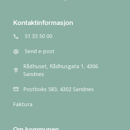
Kontaktinformasjon
51 33 50 00
call
Send e-post
alternate_email
Rådhuset, Rådhusgata 1, 4306
location_on
Sandnes
Postboks 583, 4302 Sandnes
email
Faktura
Om kommunen