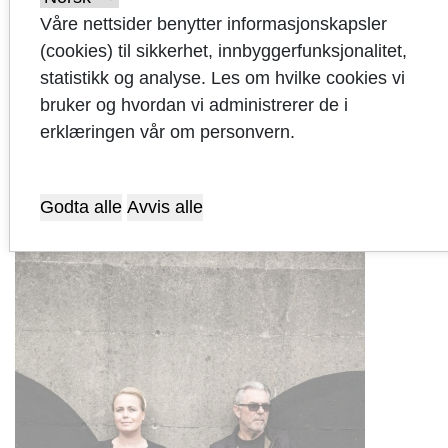
Våre nettsider benytter informasjonskapsler
(cookies) til sikkerhet, innbyggerfunksjonalitet,
statistikk og analyse. Les om hvilke cookies vi
bruker og hvordan vi administrerer de i
Opplev en varm og musikalsk stund
erklæringen vår om personvern.
med REIANES & MYRÅS
11 spillesteder:
Mandag 10. februar
til
mandag
Godta alle
Avvis alle
10. mars 2025