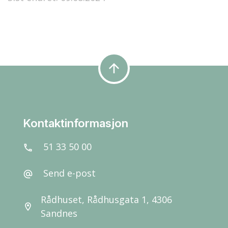
arrow_upward
Kontaktinformasjon
51 33 50 00
call
Send e-post
alternate_email
Rådhuset, Rådhusgata 1, 4306
location_on
Sandnes