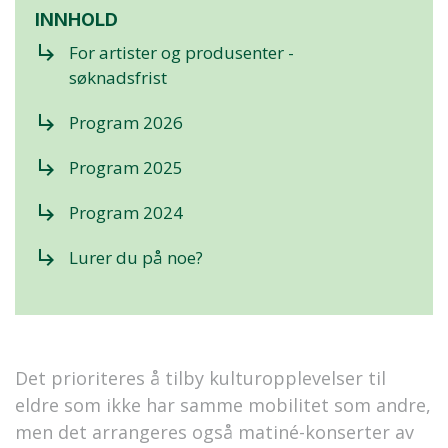
INNHOLD
subdirectory_arrow_right
For artister og produsenter -
søknadsfrist
subdirectory_arrow_right
Program 2026
subdirectory_arrow_right
Program 2025
subdirectory_arrow_right
Program 2024
subdirectory_arrow_right
Lurer du på noe?
Det prioriteres å tilby kulturopplevelser til
eldre som ikke har samme mobilitet som andre,
men det arrangeres også matiné-konserter av