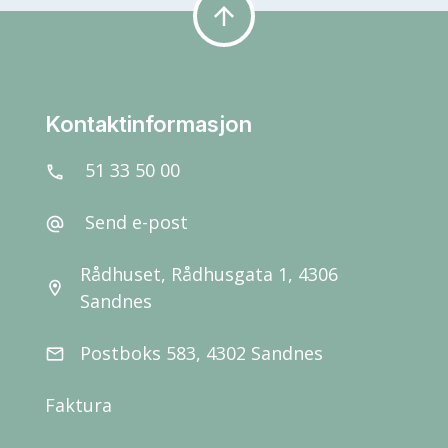
arrow_upward
Kontaktinformasjon
51 33 50 00
call
Send e-post
alternate_email
Rådhuset, Rådhusgata 1, 4306
location_on
Sandnes
Postboks 583, 4302 Sandnes
email
Faktura