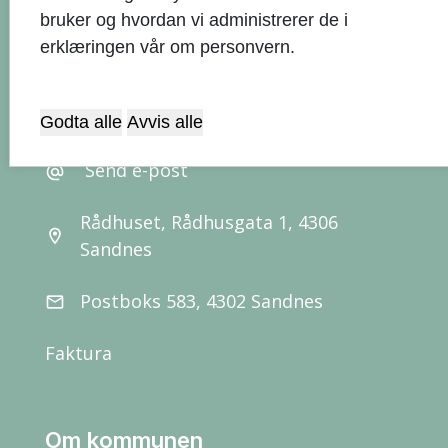
bruker og hvordan vi administrerer de i
erklæringen vår om personvern.
Kontaktinformasjon
51 33 50 00
call
Godta alle
Avvis alle
Send e-post
alternate_email
Rådhuset, Rådhusgata 1, 4306
location_on
Sandnes
Postboks 583, 4302 Sandnes
email
Faktura
Om kommunen