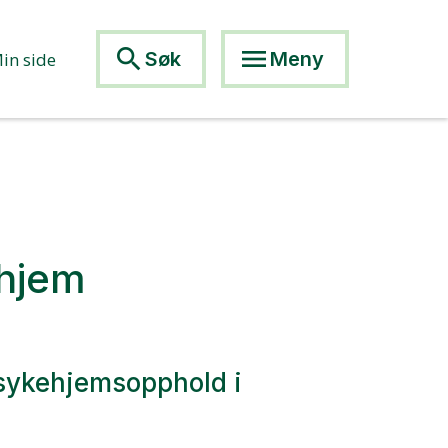
search
menu
Søk
Meny
in side
ehjem
sykehjemsopphold i