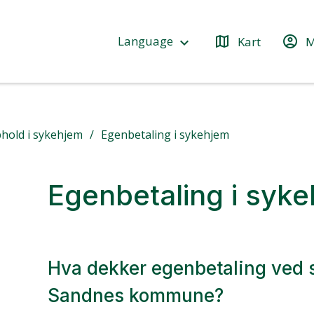
map
account_circle
Language
Kart
M
keyboard_arrow_down
hold i sykehjem
Egenbetaling i sykehjem
Egenbetaling i syk
Hva dekker egenbetaling ved 
Sandnes kommune?