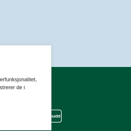
erfunksjonalitet,
trerer de i
ølg oss