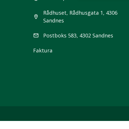
Rådhuset, Rådhusgata 1, 4306
location_on
Sandnes
Postboks 583, 4302 Sandnes
email
Faktura