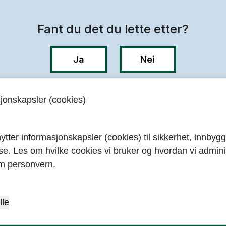
sjonskapsler (cookies)
arrow_upward
ytter informasjonskapsler (cookies) til sikkerhet, innbygg
yse. Les om hvilke cookies vi bruker og hvordan vi adminis
m personvern.
Om kommunen
F
Om Sandnes kommune
lle
Skjemaoversikt