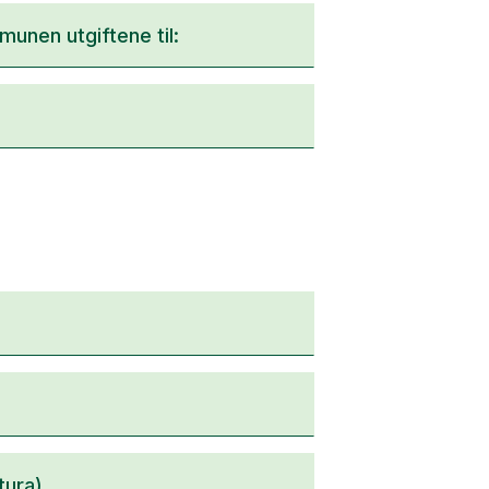
nen utgiftene til:
tura)