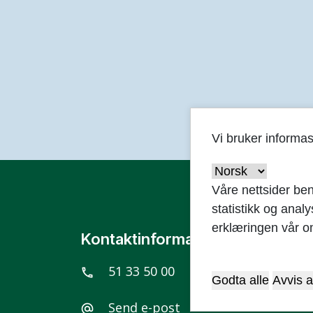
Vi bruker informa
Våre nettsider ben
statistikk og anal
erklæringen vår o
Kontaktinformasjon
51 33 50 00
call
Godta alle
Avvis a
Send e-post
alternate_email