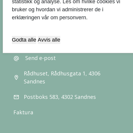
statistikk og analyse. Les om hvilke cookies vi
bruker og hvordan vi administrerer de i
erklæringen vår om personvern.
Kontaktinformasjon
Godta alle
Avvis alle
51 33 50 00
call
Send e-post
alternate_email
Rådhuset, Rådhusgata 1, 4306
location_on
Sandnes
Postboks 583, 4302 Sandnes
email
Faktura