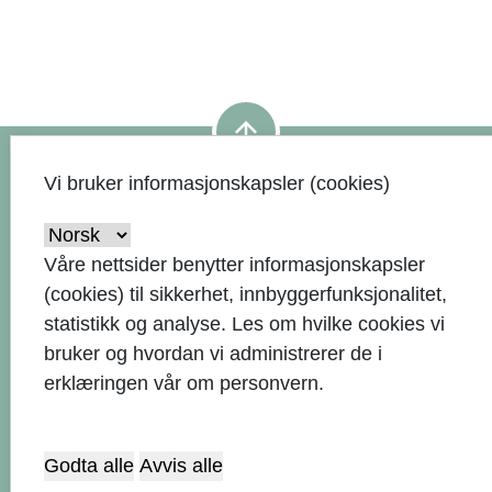
arrow_upward
Vi bruker informasjonskapsler (cookies)
Kontaktinformasjon
Våre nettsider benytter informasjonskapsler
(cookies) til sikkerhet, innbyggerfunksjonalitet,
51 33 50 00
call
statistikk og analyse. Les om hvilke cookies vi
bruker og hvordan vi administrerer de i
Send e-post
alternate_email
erklæringen vår om personvern.
Rådhuset, Rådhusgata 1, 4306
location_on
Sandnes
Godta alle
Avvis alle