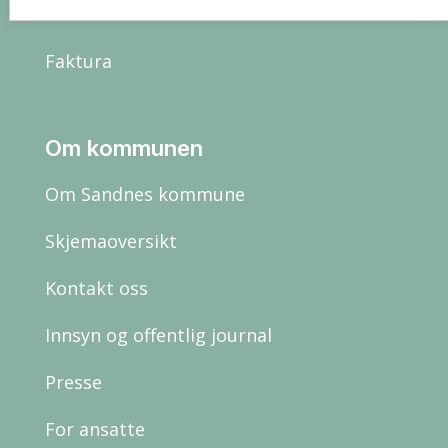
Postboks 583, 4302 Sandnes
email
Faktura
Om kommunen
Om Sandnes kommune
Skjemaoversikt
Kontakt oss
Innsyn og offentlig journal
Presse
For ansatte