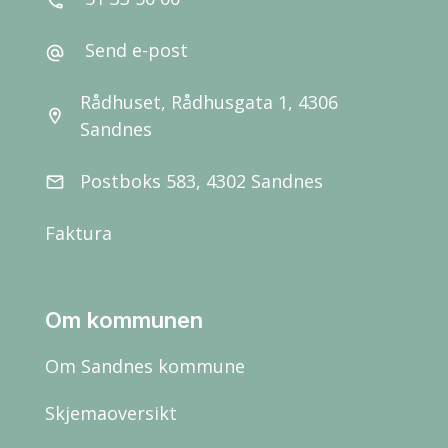
call
Send e-post
alternate_email
Rådhuset, Rådhusgata 1, 4306
location_on
Sandnes
Postboks 583, 4302 Sandnes
email
Faktura
Om kommunen
Om Sandnes kommune
Skjemaoversikt