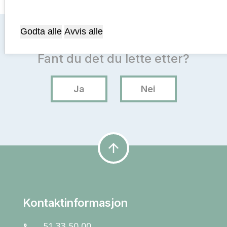
Godta alle
Avvis alle
arrow_upward
Kontaktinformasjon
51 33 50 00