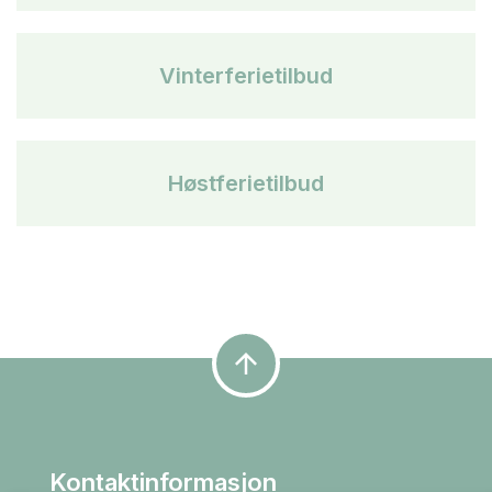
Vinterferietilbud
Høstferietilbud
arrow_upward
Kontaktinformasjon