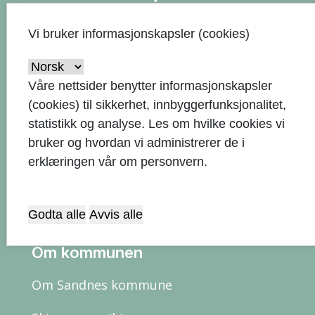
51 33 50 00
call
Vi bruker informasjonskapsler (cookies)
Send e-post
alternate_email
Våre nettsider benytter informasjonskapsler
Rådhuset, Rådhusgata 1, 4306
(cookies) til sikkerhet, innbyggerfunksjonalitet,
location_on
Sandnes
statistikk og analyse. Les om hvilke cookies vi
bruker og hvordan vi administrerer de i
Postboks 583, 4302 Sandnes
email
erklæringen vår om personvern.
Faktura
Godta alle
Avvis alle
Om kommunen
Om Sandnes kommune