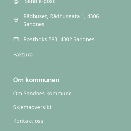
Send e-post
alternate_email
Rådhuset, Rådhusgata 1, 4306
location_on
Sandnes
Postboks 583, 4302 Sandnes
email
Faktura
Om kommunen
Om Sandnes kommune
Skjemaoversikt
Kontakt oss