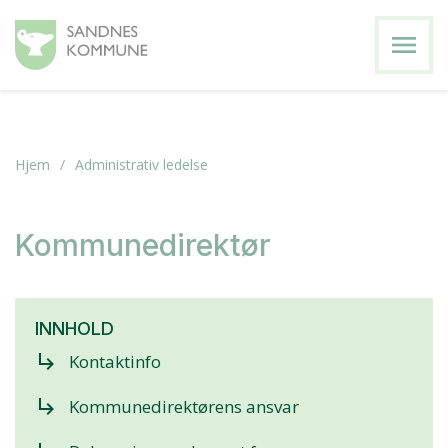
menu
Hjem
Administrativ ledelse
Kommunedirektør
INNHOLD
subdirectory_arrow_right
Kontaktinfo
subdirectory_arrow_right
Kommunedirektørens ansvar