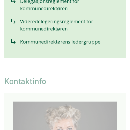
subdirectory_arrow_right
Delegasjonsreglement for
kommunedirektøren
subdirectory_arrow_right
Videredelegeringsreglement for
kommunedirektøren
subdirectory_arrow_right
Kommunedirektørens ledergruppe
Kontaktinfo