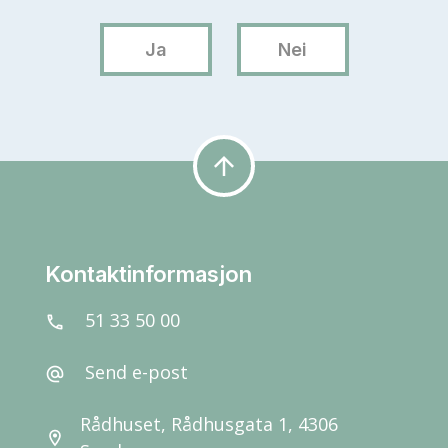
arrow_upward
Kontaktinformasjon
51 33 50 00
call
Send e-post
alternate_email
Rådhuset, Rådhusgata 1, 4306
location_on