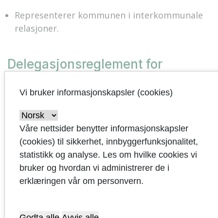
Representerer kommunen i interkommunale
relasjoner.
Delegasjonsreglement for
kommunedirektøren
Vi bruker informasjonskapsler (cookies)
Her kan du lese delegasjonsreglement for
kommunedirektøren
Våre nettsider benytter informasjonskapsler
(cookies) til sikkerhet, innbyggerfunksjonalitet,
Videredelegeringsreglement for
statistikk og analyse. Les om hvilke cookies vi
bruker og hvordan vi administrerer de i
kommunedirektøren
erklæringen vår om personvern.
Her kan du lese videredelegeringsreglement for
kommunedirektøren
Godta alle
Avvis alle