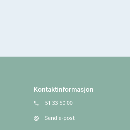
Kontaktinformasjon
51 33 50 00
call
Send e-post
alternate_email