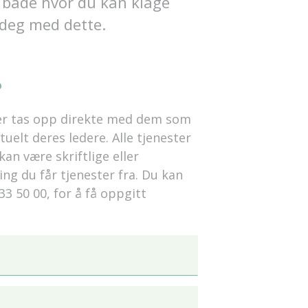
 både hvor du kan klage
 deg med dette.
?
er tas opp direkte med dem som
uelt deres ledere. Alle tjenester
an være skriftlige eller
ng du får tjenester fra. Du kan
3 50 00, for å få oppgitt