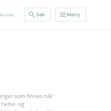
search
menu
Søk
Meny
in side
ninger som finnes når
 helse- og