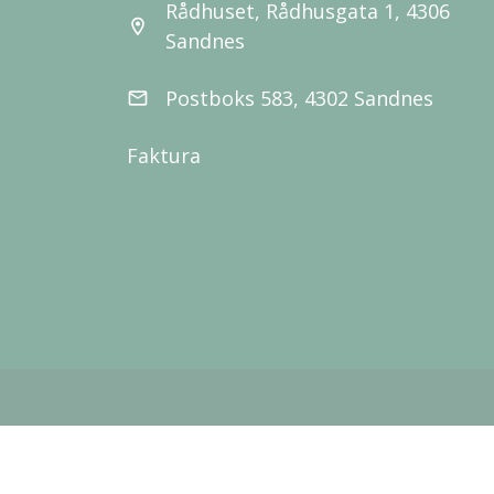
Rådhuset, Rådhusgata 1, 4306
location_on
Sandnes
Postboks 583, 4302 Sandnes
email
Faktura