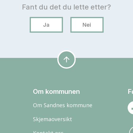
arrow_upward
Om kommunen
F
Om Sandnes kommune
Skjemaoversikt
Kontakt oss