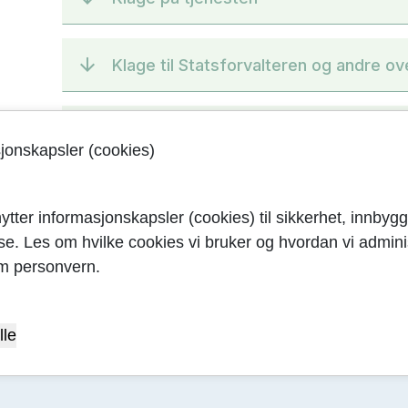
Klage til Statsforvalteren og andre o
Hvem kan hjelpe deg med å klage elle
sjonskapsler (cookies)
Eksterne nettsider med relevant inf
ytter informasjonskapsler (cookies) til sikkerhet, innbygg
yse. Les om hvilke cookies vi bruker og hvordan vi adminis
m personvern.
lle