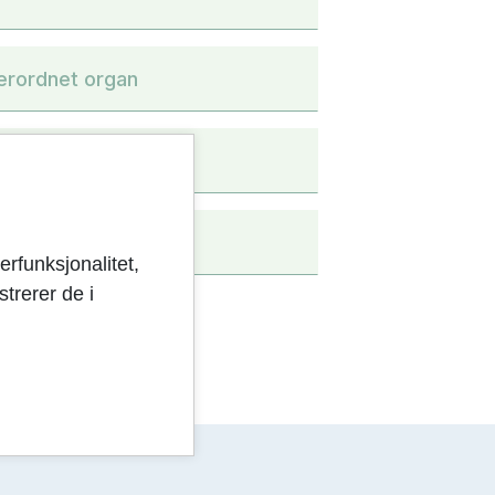
verordnet organ
r varsle?
ormasjon
erfunksjonalitet,
trerer de i