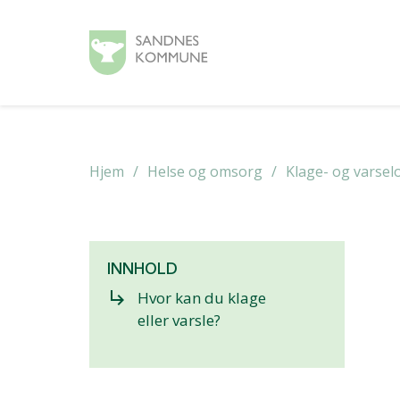
Hjem
Helse og omsorg
Klage- og varsel
INNHOLD
subdirectory_arrow_right
Hvor kan du klage
eller varsle?