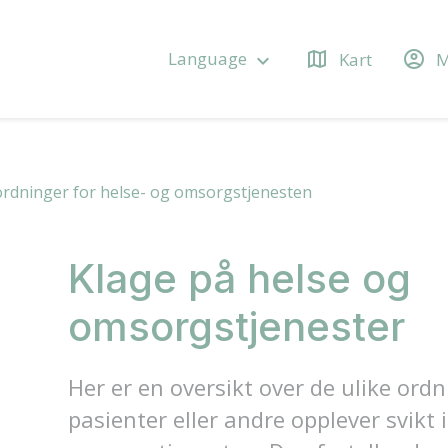
map
account_circle
Language
Kart
M
keyboard_arrow_down
ordninger for helse- og omsorgstjenesten
Klage på helse og
omsorgstjenester
Her er en oversikt over de ulike ord
pasienter eller andre opplever svikt i