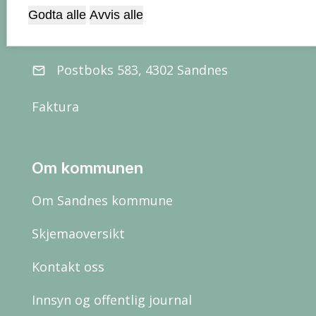
Rådhuset, Rådhusgata 1, 4306
Godta alle
Avvis alle
location_on
Sandnes
Postboks 583, 4302 Sandnes
email
Faktura
Om kommunen
Om Sandnes kommune
Skjemaoversikt
Kontakt oss
Innsyn og offentlig journal