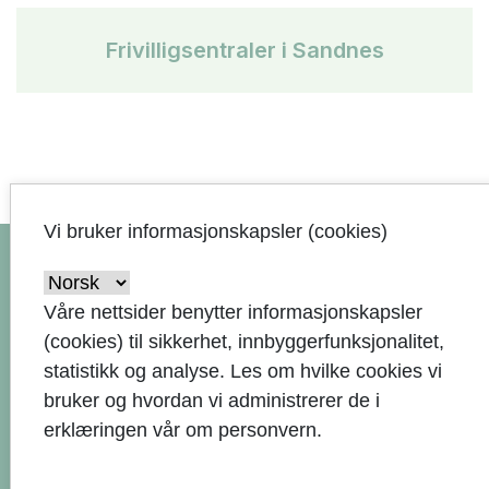
Frivilligsentraler i Sandnes
arrow_upward
Vi bruker informasjonskapsler (cookies)
Våre nettsider benytter informasjonskapsler
(cookies) til sikkerhet, innbyggerfunksjonalitet,
Kontaktinformasjon
statistikk og analyse. Les om hvilke cookies vi
51 33 50 00
call
bruker og hvordan vi administrerer de i
erklæringen vår om personvern.
Send e-post
alternate_email