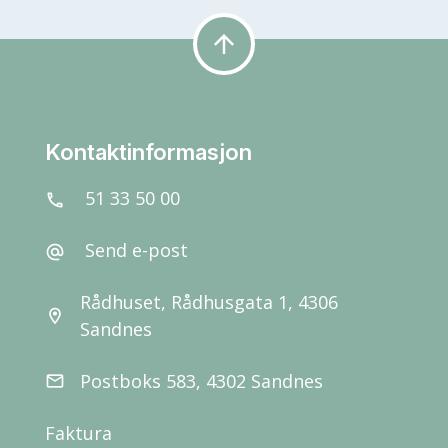
arrow_upward
Kontaktinformasjon
51 33 50 00
call
Send e-post
alternate_email
Rådhuset, Rådhusgata 1, 4306
location_on
Sandnes
Postboks 583, 4302 Sandnes
email
Faktura