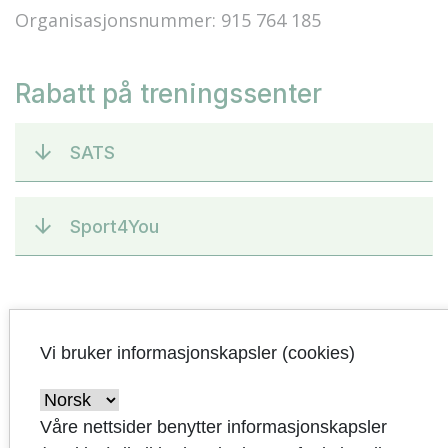
Organisasjonsnummer: 915 764 185
Rabatt på treningssenter
SATS
Sport4You
Om oss
Vi bruker informasjonskapsler (cookies)
Det er mulighet for å starte opp nye aktiviteter,
så ta kontakt med oss i bedriftsidrettslaget om
Våre nettsider benytter informasjonskapsler
du har lyst å starte en ny gruppe. Vi har