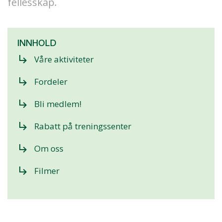
fellesskap.
INNHOLD
subdirectory_arrow_right
Våre aktiviteter
subdirectory_arrow_right
Fordeler
subdirectory_arrow_right
Bli medlem!
subdirectory_arrow_right
Rabatt på treningssenter
subdirectory_arrow_right
Om oss
subdirectory_arrow_right
Filmer