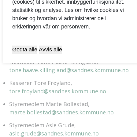
(cookies) til sikkerhet, innbyggerfunksjonalitet,
tidligere hatt grupper for bl.a. fotball, håndball,
statistikk og analyse. Les om hvilke cookies vi
curling, friluftsliv og ski.
bruker og hvordan vi administrerer de i
erklæringen vår om personvern.
Styret består av:
Leder Camilla Overgaard Rørvik,
camilla.overgaard.rorvik@sandnes.kommune.no
Godta alle
Avvis alle
Nestleder Tone Haave Killingland,
tone.haave.killingland@sandnes.kommune.no
Kasserer Tore Frøyland,
tore.froyland@sandnes.kommune.no
Styremedlem Marte Bollestad,
marte.bollestad@sandnes.kommune.no
Styremedlem Asle Grude,
asle.grude@sandnes.kommune.no