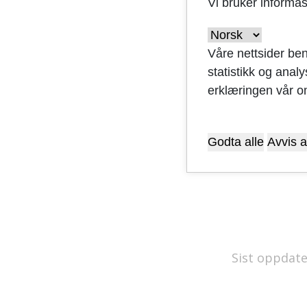
Vi bruker informa
Varslings
Plandokum
Våre nettsider ben
statistikk og anal
Prosjektet
erklæringen vår o
Godta alle
Avvis a
Sist oppdate