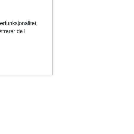
til:
 130,
erfunksjonalitet,
trerer de i
il
fen, pb.