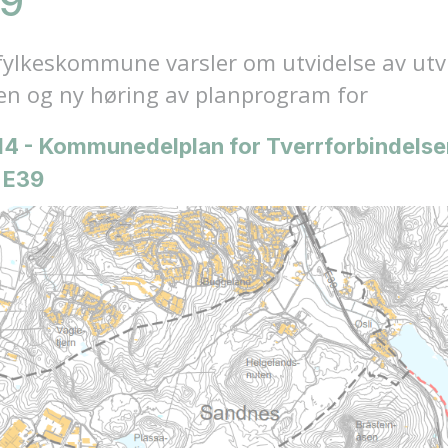
39
ylkeskommune varsler om utvidelse av utv
en og ny høring av planprogram for
14 - Kommunedelplan for Tverrforbindels
g E39