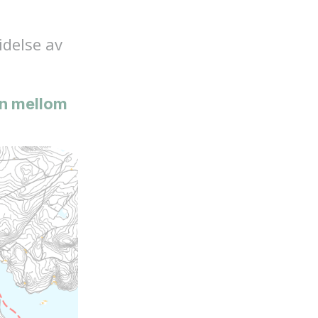
idelse av
en mellom