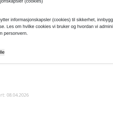
sjonskapsler (cookies)
dokumenter
Uttalelser og innspill sendes 
enter
Rogaland fylkeskommune
PB
ytter informasjonskapsler (cookies) til sikkerhet, innbygg
4001 Stavanger med kopi til
yse. Les om hvilke cookies vi bruker og hvordan vi adminis
s hjemmeside
byplansjefen på
epost
eller t
m personvern.
Sandnes kommune, Byplansje
583, 4302 Sandnes
lle
rt: 08.04.2026