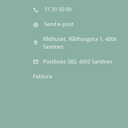
51 33 50 00
call
Send e-post
alternate_email
Rådhuset, Rådhusgata 1, 4306
location_on
Sandnes
Postboks 583, 4302 Sandnes
email
Faktura