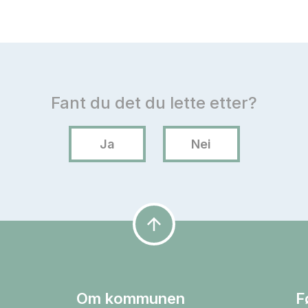
arrow_upward
Om kommunen
F