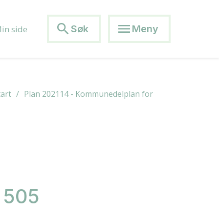
search
menu
Søk
Meny
in side
art
Plan 202114 - Kommunedelplan for
. 505