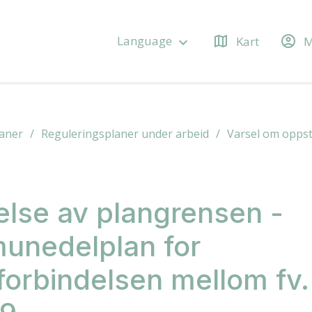
map
account_circle
Language
Kart
M
keyboard_arrow_down
aner
Reguleringsplaner under arbeid
Varsel om oppst
else av plangrensen -
unedelplan for
forbindelsen mellom fv