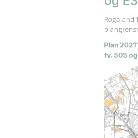
og E
Rogaland f
plangrens
Plan 2021
fv. 505 o