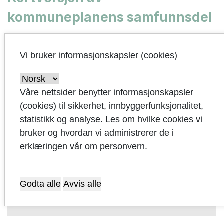
kommuneplanens samfunnsdel
Om du kun er interessert i hovedmomentene
fra samfunnsdelen har har vi også laget en
Vi bruker informasjonskapsler (cookies)
kortversjon. Den kan du lese her:
Les kortversjon av kommuneplanen for
Våre nettsider benytter informasjonskapsler
perioden 2023-2038
(cookies) til sikkerhet, innbyggerfunksjonalitet,
statistikk og analyse. Les om hvilke cookies vi
bruker og hvordan vi administrerer de i
erklæringen vår om personvern.
Godta alle
Avvis alle