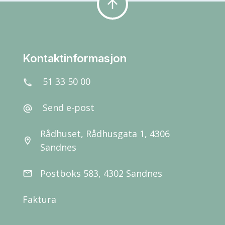
arrow_upward
Kontaktinformasjon
51 33 50 00
call
Send e-post
alternate_email
Rådhuset, Rådhusgata 1, 4306
location_on
Sandnes
Postboks 583, 4302 Sandnes
email
Faktura