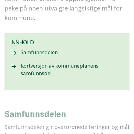
peke på noen utvalgte langsiktige mål for
kommune.
INNHOLD
subdirectory_arrow_right
Samfunnsdelen
subdirectory_arrow_right
Kortversjon av kommuneplanens
samfunnsdel
Samfunnsdelen
Samfunnsdelen gir overordnede føringer og mål