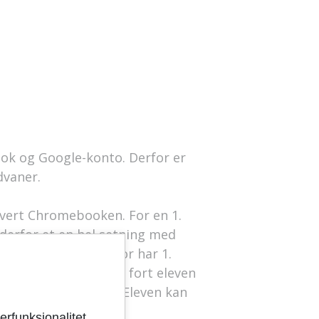
ook og Google-konto. Derfor er
dvaner.
levert Chromebooken. For en 1.
l derfor et en hel setning med
ære vanskelig. Derfor har 1.
eller Gøyalbamse. Så fort eleven
se skal dette byttes. Eleven kan
erfunksjonalitet,