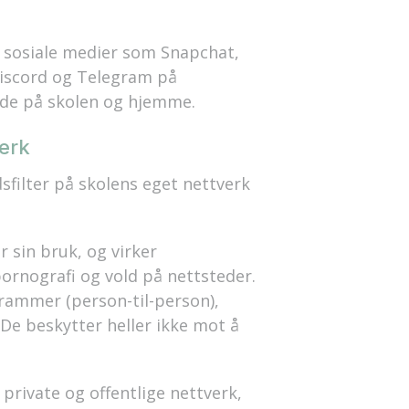
i sosiale medier som Snapchat,
iscord og Telegram på
de på skolen og hjemme.
erk
sfilt
er
på skolen
s eget nettverk
 sin bruk, og virker
pornografi og vold på nettsteder.
grammer (person-til-person),
 De beskytter heller ikke mot å
private og offentlige nettverk,