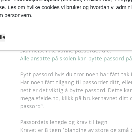
yse. Les om hvilke cookies vi bruker og hvordan vi adminis
For eksempel kan
"Jeg og de 4 hundene kr@n
m personvern.
er lett å huske, men vanskelig å gjette.
Passordet er hemmelig
lle
Del ikke passordet med noen. Bestevennen d
skal helst ikke kunne passordet ditt.
Alle ansatte på skolen kan bytte passord på
Bytt passord hvis du tror noen har fått tak i
Har noen fått tilgang til passordet ditt, ell
nett er det viktig å bytte passord. Dette ka
mega.efeide.no, klikk på brukernavnet ditt o
passord".
Passordets lengde og krav til tegn
Kravet er 8 tegn (blanding av store og små 