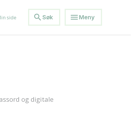
search
menu
Søk
Meny
in side
assord og digitale