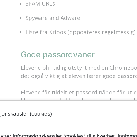
SPAM URLs
Spyware and Adware
Liste fra Kripos (oppdateres regelmessig)
Gode passordvaner
Elevene blir tidlig utstyrt med en Chromeb
det også viktig at eleven lærer gode passor
Elevene får tildelt et passord når de får ut
klassing som skal lære lesing og skriving vi
særtegn, tall samt store og små bokstaver v
sjonskapsler (cookies)
klasse ofte enklere passord som Finblomst 
kan ha et sikrere passord, og senest 2. klas
selv bytte passord ved behov.
ytter informasjonskapsler (cookies) til sikkerhet, innbygg