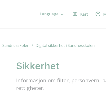
map
account_circle
Language
Kart
M
keyboard_arrow_down
 i Sandnesskolen
Digital sikkerhet i Sandnesskolen
Sikkerhet
Informasjon om filter, personvern, p
rettigheter.