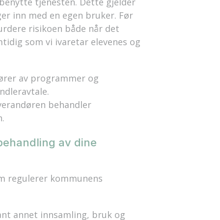
enytte tjenesten. Dette gjelder
gger inn med en egen bruker. Før
vurdere risikoen både når det
mtidig som vi ivaretar elevenes og
ører av programmer og
ndleravtale.
everandøren behandler
n
.
 behandling av dine
 som regulerer kommunens
nt annet innsamling, bruk og