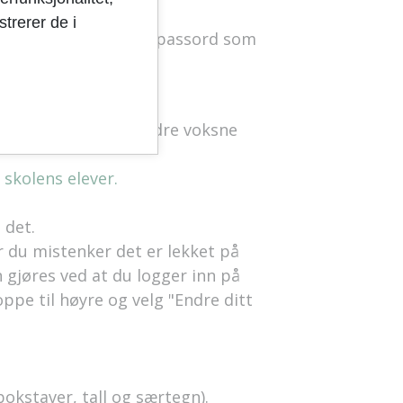
trerer de i
gler aldri!"
være et passord som
in, læreren eller andre voksne
 skolens elever.
 det.
er du mistenker det er lekket på
n gjøres ved at du logger inn på
ppe til høyre og velg "Endre ditt
bokstaver, tall og særtegn).