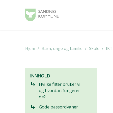
Hjem
Barn, unge og familie
Skole
IKT
INNHOLD
subdirectory_arrow_right
Hvilke filter bruker vi
og hvordan fungerer
de?
subdirectory_arrow_right
Gode passordvaner