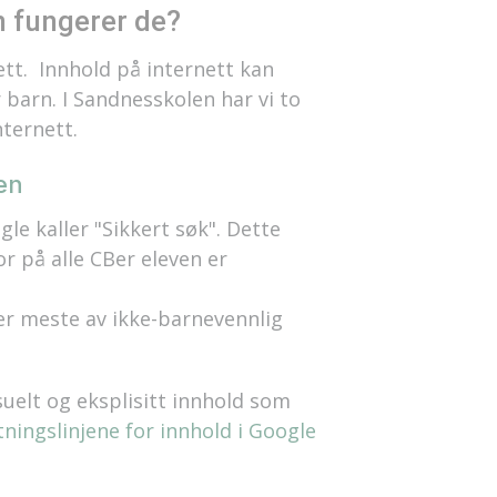
an fungerer de?
ett. Innhold på internett kan
barn. I Sandnesskolen har vi to
nternett.
en
le kaller "Sikkert søk". Dette
or på alle CBer eleven er
ller meste av ikke-barnevennlig
uelt og eksplisitt innhold som
ningslinjene for innhold i Google