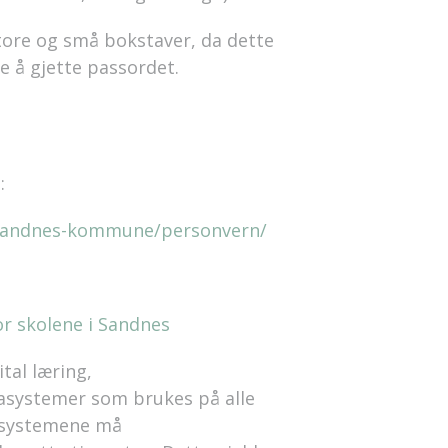
tore og små bokstaver, da dette
e å gjette passordet.
:
sandnes-kommune/personvern/
r skolene i Sandnes
tal læring,
ystemer som brukes på alle
e systemene må