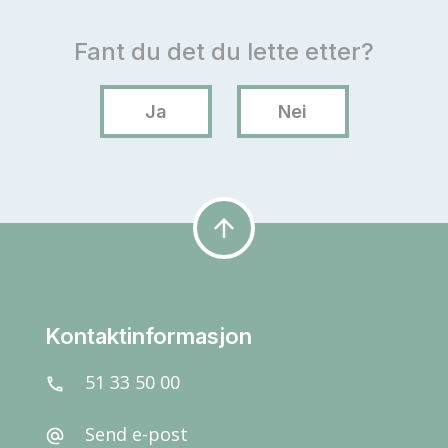
arrow_upward
Kontaktinformasjon
51 33 50 00
call
Send e-post
alternate_email