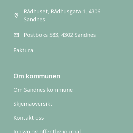
Rådhuset, Rådhusgata 1, 4306
location_on
Sandnes
Postboks 583, 4302 Sandnes
email
Faktura
Om kommunen
Om Sandnes kommune
Skjemaoversikt
Kontakt oss
Innsyn og offentlig journal