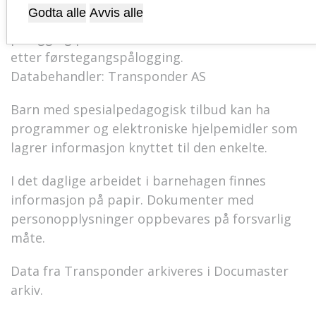
ansatte foresatte fraværs og tilstede
Godta alle
Avvis alle
informasjon. Løsningen har også en forenklet
pålogging på allerede autentiserte enheter
etter førstegangspålogging.
Databehandler: Transponder AS
Barn med spesialpedagogisk tilbud kan ha
programmer og elektroniske hjelpemidler som
lagrer informasjon knyttet til den enkelte.
I det daglige arbeidet i barnehagen finnes
informasjon på papir. Dokumenter med
personopplysninger oppbevares på forsvarlig
måte.
Data fra Transponder arkiveres i Documaster
arkiv.