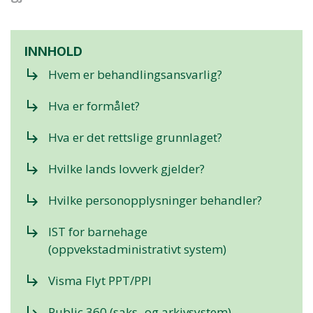
INNHOLD
subdirectory_arrow_right
Hvem er behandlingsansvarlig?
subdirectory_arrow_right
Hva er formålet?
subdirectory_arrow_right
Hva er det rettslige grunnlaget?
subdirectory_arrow_right
Hvilke lands lovverk gjelder?
subdirectory_arrow_right
Hvilke personopplysninger behandler?
subdirectory_arrow_right
IST for barnehage
(oppvekstadministrativt system)
subdirectory_arrow_right
Visma Flyt PPT/PPI
subdirectory_arrow_right
Public 360 (saks- og arkivsystem)