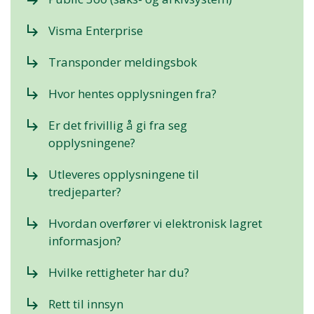
subdirectory_arrow_right
Visma Enterprise
subdirectory_arrow_right
Transponder meldingsbok
subdirectory_arrow_right
Hvor hentes opplysningen fra?
subdirectory_arrow_right
Er det frivillig å gi fra seg
opplysningene?
subdirectory_arrow_right
Utleveres opplysningene til
tredjeparter?
subdirectory_arrow_right
Hvordan overfører vi elektronisk lagret
informasjon?
subdirectory_arrow_right
Hvilke rettigheter har du?
subdirectory_arrow_right
Rett til innsyn