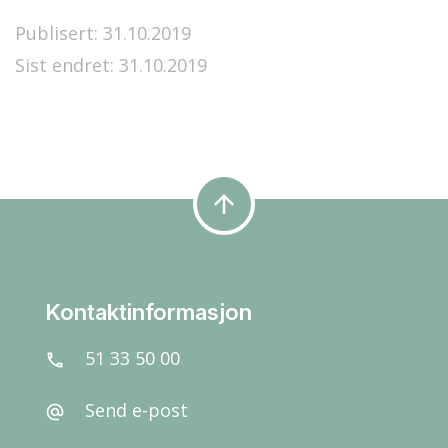
Publisert: 31.10.2019
Sist endret: 31.10.2019
arrow_upward
Kontaktinformasjon
51 33 50 00
call
Send e-post
alternate_email