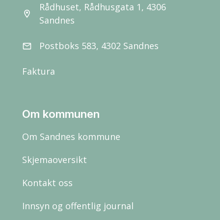
Rådhuset, Rådhusgata 1, 4306
location_on
Sandnes
Postboks 583, 4302 Sandnes
email
Faktura
Om kommunen
Om Sandnes kommune
Skjemaoversikt
Kontakt oss
Innsyn og offentlig journal