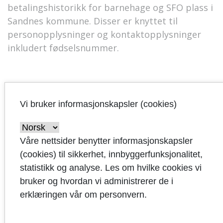
betalingshistorikk for barnehage og SFO plass i
Sandnes kommune. Disser er knyttet til
personopplysninger og kontaktopplysninger
inkludert fødselsnummer.
Vi bruker informasjonskapsler (cookies)
Transponder meldingsbok
I Transponder meldingsbok er fødselsnummer,
Våre nettsider benytter informasjonskapsler
navn, adresse,
(cookies) til sikkerhet, innbyggerfunksjonalitet,
skoletilhørighet/barnehagetilhørighet,
statistikk og analyse. Les om hvilke cookies vi
klasse/grupper, telefonnummer, epost-adresse,
bruker og hvordan vi administrerer de i
på barn og foresatte registrert. Løsningen
erklæringen vår om personvern.
benyttes for sikrer kommunikasjon mellom
skole og foresatte, pålogging via IdPorten for