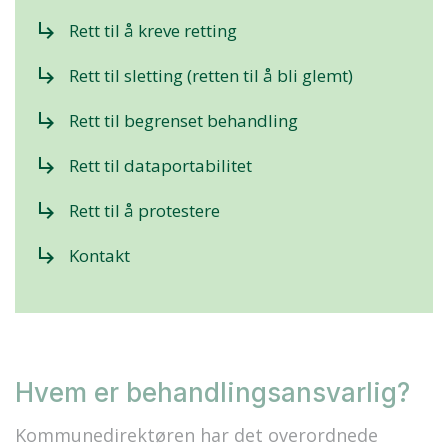
subdirectory_arrow_right
Rett til å kreve retting
subdirectory_arrow_right
Rett til sletting (retten til å bli glemt)
subdirectory_arrow_right
Rett til begrenset behandling
subdirectory_arrow_right
Rett til dataportabilitet
subdirectory_arrow_right
Rett til å protestere
subdirectory_arrow_right
Kontakt
Hvem er behandlingsansvarlig?
Kommunedirektøren har det overordnede