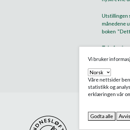
Utstillingen
månedene uts
boken "Dette
Tale fra åpn
Vi bruker informas
Våre nettsider ben
statistikk og analy
erklæringen vår o
Godta alle
Avvis