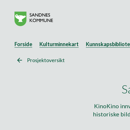
Forside
Kulturminnekart
Kunnskapsbibliot
arrow_back
Prosjektoversikt
S
KinoKino innv
historiske bil