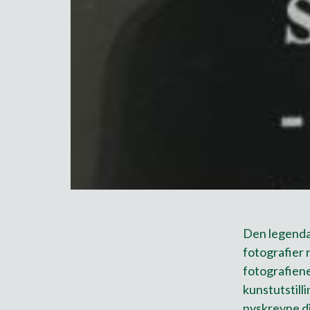
Den legenda
fotografier 
fotografiene
kunstutstill
nyskrevne di