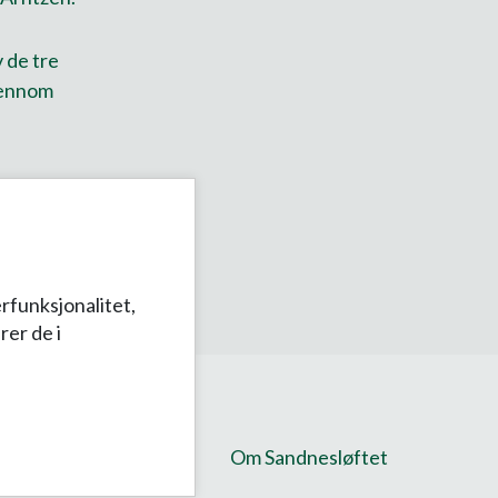
 de tre
gjennom
rfunksjonalitet,
rer de i
Om Sandnesløftet