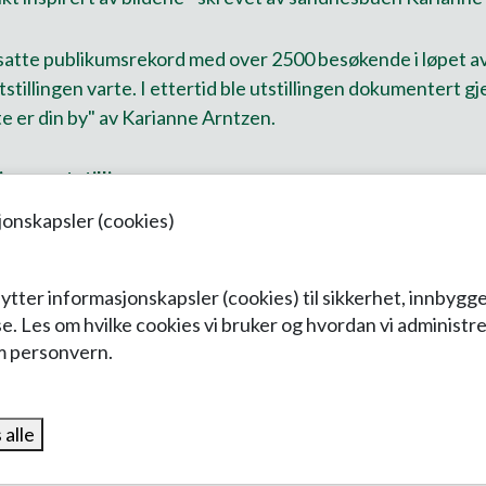
 satte publikumsrekord med over 2500 besøkende i løpet av
tillingen varte. I ettertid ble utstillingen dokumentert 
 er din by" av Karianne Arntzen.
ing av utstillingen
jonskapsler (cookies)
ytter informasjonskapsler (cookies) til sikkerhet, innbygge
se. Les om hvilke cookies vi bruker og hvordan vi administre
m personvern.
 alle
Kulturminner