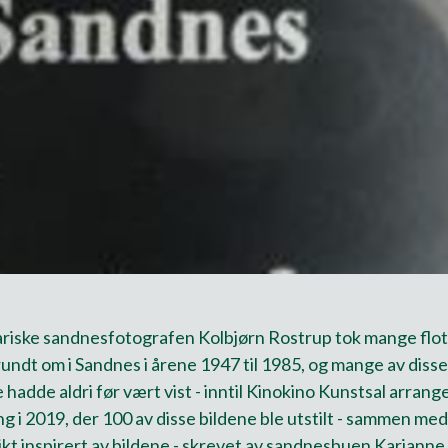
riske sandnesfotografen Kolbjørn Rostrup tok mange flo
rundt om i Sandnes i årene 1947 til 1985, og mange av disse
 hadde aldri før vært vist - inntil Kinokino Kunstsal arrang
ing i 2019, der 100 av disse bildene ble utstilt - sammen me
kt inspirert av bildene - skrevet av sandnesbuen Karianne