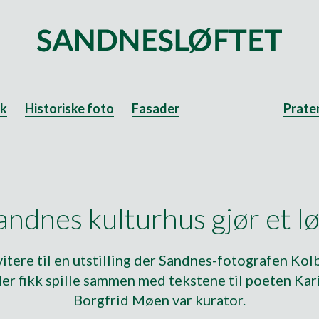
ek
Historiske foto
Fasader
Prate
andnes kulturhus gjør et lø
itere til en utstilling der Sandnes-fotografen Kol
der fikk spille sammen med tekstene til poeten Ka
Borgfrid Møen var kurator.