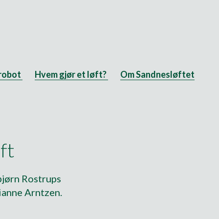
robot
Hvem gjør et løft?
Om Sandnesløftet
ft
bjørn Rostrups
rianne Arntzen.