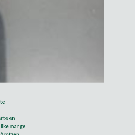
tte
erte en
d like mange
 Arntzen.